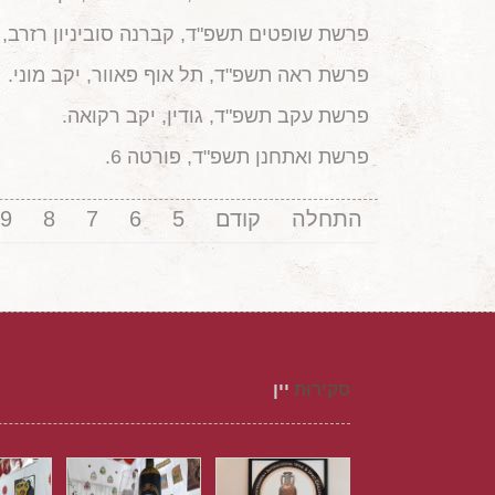
פרשת שופטים תשפ"ד, קברנה סוביניון רזרב, 
פרשת ראה תשפ"ד, תל אוף פאוור, יקב מוני.
פרשת עקב תשפ"ד, גודין, יקב רקואה.
פרשת ואתחנן תשפ"ד, פורטה 6.
התחלה
קודם
5
6
7
8
9
סקירות
יין