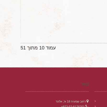
עמוד 10 מתוך 51
קשר
רחוב שמעיה 18 א', אלעד
972-52-6176201+