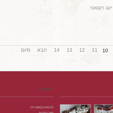
יקב רקנאטי.
11
12
13
14
הבא
סיום
10
התמחות
הרצאה בנושא היין
סיור ביקבים