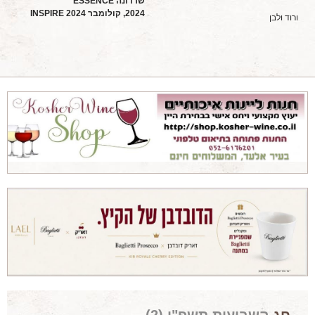
שרדונה
ESSENCE
2024,
קולומבר
2024
INSPIRE
מאמרים מקצועיים
ורוד ולבן
מאמרים הלכתיים
כתבות מעיתונים
סיפורים על יין
המלצות יין לְ שַׁבָּת
חדשות ועדכונים
צור קשר