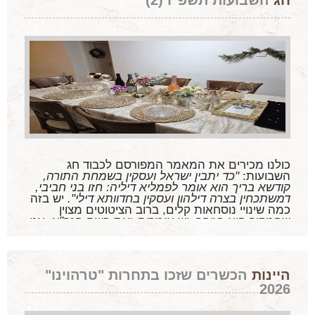
חג
השבועות תשפ"ו (2)
כולנו מכירים את המאמר המפורסם לכבוד חג
השבועות:
"כד יתבין ישראל ועסקין בשמחת התורה,
קודשא בריך הוא אומר לפמליא דיליה: חזו בני חביבי,
דמשתכחין בצרה דילהון ועסקין בחדוותא דילי".
יש בזה
כמה שינויי נוסחאות קלים, ברוב הציטוטים מצוין
שהמקור הוא בזוהר, יש אומרים זאת בשם הגר"א. אני
מבקש להתמקד במילה חדוותא - חדוה, הכתובה כאן
ביחס למה שלומדי התורה מתעלמים מקשיי היום יום
כדי לעסוק בה. אכן המילה חדוה מופיעה בתנך שלוש
פעמים.
היינות
הכשרים שזכו בתחרות "טרהוינו"
2026
א פעם אחת צמוד למילה עוז:
"עוז וחדוה במקומו"
(דברי
. כלומר: החדוה היא מעוז, מבצר, מקלט.
הימים א' טז/כז)