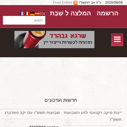
2026/08/08
כ"ה אב התשפ"ו
Feed Entries
הרשמה
המלצה ל שַׁבָּת
חיפוש...
בית
חנות אונליין
אודות
שירותים
יקבים
מאמרים
חדשות ועדכונים
טורים על יקבים
יינות מיקב רקנאטי לחג השבועות
שבועות תשפ"ו עם יקב טפרברג
חבילות יין
תשפ"ו