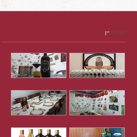
סקירות
יין