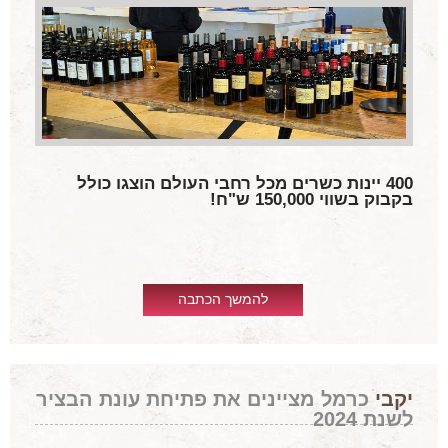
בתקופה זו בין החביות, לא כדי לפעול אלא כדי לשמוע
את נשימת התסיסה העדינה שאינה נשמעת בבית,
ועל כן אינם יכולים להרדם בלעדיה.
וכעת המאמר עולה לאוויר, ואתם נזכרים שאין לכם יין
מתאים לחג השבועות. הארוחה חלבית, וישנם יינות
המתאימים למגוון סוגי גבינות. לפני שאתם באים
לשאול, בדקו במטבח אם יהיו גבינות שמנות כגון גבינה
צהובה מותכת או גבינות יבשות ומלוחות, או אולי
גבינות קלילות. לכל סוג יש יין מתאים. אך אינכם
חייבים להסתבך, שכן מה שכל אחד אוהב באופן אישי
400 יינות כשרים מכל רחבי העולם הוצגו כולל
חשוב יותר מכל חוות דעת מקצועית. אין זו אשליה. כבר
בקבוק בשווי 150,000 ש"ח!
אמרו חז"ל כשם שאין פרצופיהם דומים כך אין
דעותיהם שוות. היינן מציע את הממוצע, אך טעמו
האישי של כל אדם הוא הקובע.
על כל פנים יש שפע גדול ברוך ה', וחבל שלא באתם
כמה ימים לפני ערב החג. ועוד יש לזכור שחג השבועות
להמשך הכתבה
צמוד לשבת. מתחילים במה שנותר מן החג, ואם יחסר
ראוי שיהיו במזווה לפחות שני בקבוקים נוספים, כמובן
לפי גודל השולחן ומספר הסועדים.
ובכל זאת, מי שעדיין לא הספיק להיערך,
דלת החנות
שלי פתוחה גם בערב החג.
אפשר להיכנס בנחת,
יקבי
כרמל מציינים את פתיחת עונת הבציר
לשאול, לטעום, ולהצטייד ביין הראוי לכבוד היום
לשנת 2024
הקדוש. יש מבחר גדול, יש יינות המתאימים לכל שולחן
ולכל טעם, וכל אחד יוכל למצוא את מה שלבו חפץ בו.