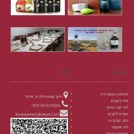
התמחות
קשר
הרצאה בנושא היין
רחוב שמעיה 18 א', אלעד
סיור ביקבים
972-52-6176201+
ליווי יקבי בוטיק
כשרות ליקבים
Kosherwine1@gmail.com
כתב יקבים ויין
ליווי מקצועי
הצהרת נגישות