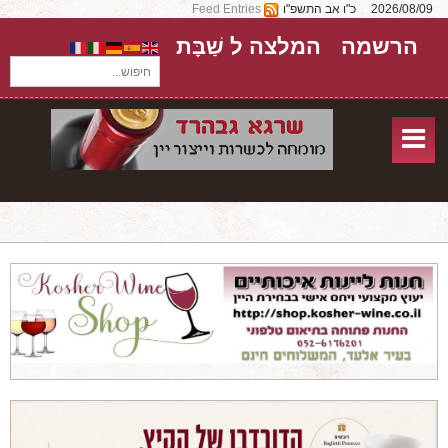
2026/08/09
כ"ו אב התשפ"ו
Feed Entries
הרשמה
המלצה ל שַׁבָּת
חיפוש...
בית
חנות אונליין
אודות
שירותים
יקבים
מאמרים
טורים על יקבים
חבילות יין