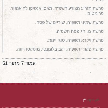
פרשת תזריע מצורע תשפ"ה, מאסו אנטיקו לה אנפור,
פרימטיבו.
פרשת שמיני תשפ"ה, שיריים של פסח.
פרשת צו, חג פסח תשפ"ה.
פרשת ויקרא תשפ"ה, סוגי יינות.
פרשת פקודי תשפ"ה, יקב בלומנטי, מוסקטו רוזה.
עמוד 7 מתוך 51
התחלה
קודם
2
3
4
5
6
8
7
9
10
11
הבא
סיום
סקירות
יין