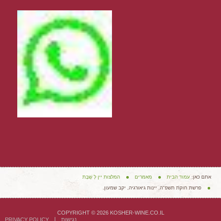
אתם כאן:
עמוד הבית
מאמרים
המלצות יין לְ שַׁבָּת
פרשת חוקת תשפ"ה, יינות גיאורגיה, יקב שמעון.
COPYRIGHT © 2026 KOSHER-WINE.CO.IL
נגישות
PRIVACY POLICY