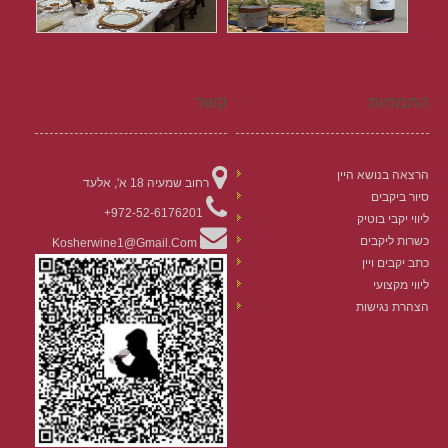
התמחות
קשר
הרצאה בנושא היין
רחוב שמעיה 18 א', אלעד
סיור ביקבים
972-52-6176201+
ליווי יקבי בוטיק
כשרות ליקבים
Kosherwine1@gmail.com
כתב יקבים ויין
ליווי מקצועי
הצהרת נגישות