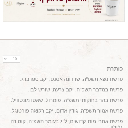
מאמרים מקצועיים
מאמרים הלכתיים
כתבות מעיתונים
סיפורים על יין
המלצות יין לְ שַׁבָּת
חדשות ועדכונים
צור קשר
כותרת
פרשת נשא תשפ"ה, שרדונה אסנס, יקב טפרברג.
פרשת במדבר תשפ"ה, יקב צרעה, שורש לבן.
פרשת בהר בחוקותי תשפ"ה, פומרול, שאטו מונטוויל.
פרשת אמור תשפ"ה, גודין אדום, יקב רקואה פורטוגל.
פרשת אחרי מות-קדושים, ל"ג בעומר תשפ"ה, קוט דה
גליליי.