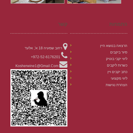
התמחות
קשר
הרצאה בנושא היין
רחוב שמעיה 18 א', אלעד
סיור ביקבים
972-52-6176201+
ליווי יקבי בוטיק
כשרות ליקבים
Kosherwine1@gmail.com
כתב יקבים ויין
ליווי מקצועי
הצהרת נגישות