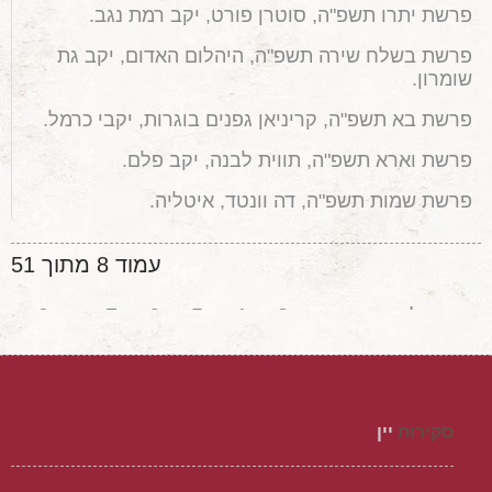
פרשת יתרו תשפ"ה, סוטרן פורט, יקב רמת נגב.
פרשת בשלח שירה תשפ"ה, היהלום האדום, יקב גת
שומרון.
פרשת בא תשפ"ה, קריניאן גפנים בוגרות, יקבי כרמל.
פרשת וארא תשפ"ה, תווית לבנה, יקב פלם.
פרשת שמות תשפ"ה, דה וונטד, איטליה.
עמוד 8 מתוך 51
התחלה
קודם
3
4
5
6
7
9
8
10
11
12
הבא
סיום
סקירות
יין