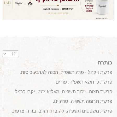
מאמרים מקצועיים
מאמרים הלכתיים
כתבות מעיתונים
סיפורים על יין
המלצות יין לְ שַׁבָּת
חדשות ועדכונים
צור קשר
כותרת
פרשת ויקהל - פרה תשפ"ה, הכנה לארבע כוסות.
פרשת כי תשא תשפ"ה, פורים.
פרשת תצוה - זכור תשפ"ה, מעליא 777, יקבי כרמל.
פרשת תרומה תשפ"ה, טרהוינו.
פרשת משפטים תשפ"ה, לה ברון רזרב, בורדו צרפת.