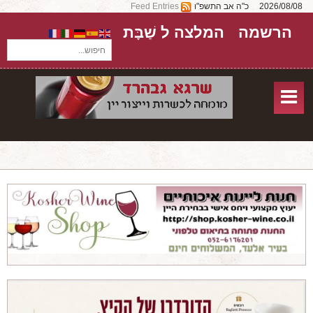
2026/08/08
כ"ה אב התשפ"ו
Feed Entries
הרשמה
המלצה ל שַׁבָּת
חיפוש...
בית
חנות אונליין
אודות
שירותים
יקבים
מאמרים
טורים על יקבים
חבילות יין