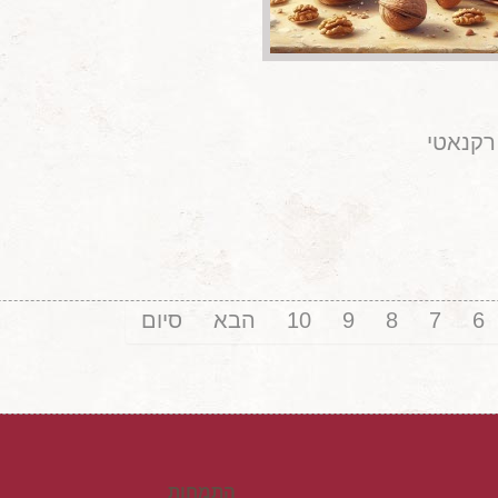
רקנאטי
6
7
8
9
10
הבא
סיום
התמחות