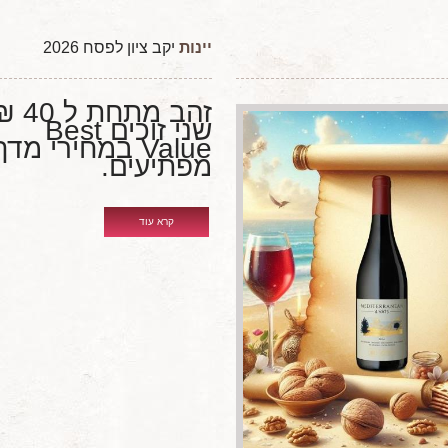
יינות
יקב ציון לפסח 2026
זהב מתחת ל 
שני זוכים Best
Value במחירי מדף
מפתיעים.
קרא עוד