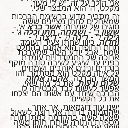
אני הולך על זה. יש לי מעוז,
מקלט, ה' הוא המבצר שלי.
זה מסביר מדוע ברשימת הברכות
שמאחלים לחתן מציינים ששה
סוגים של שמחה:
אשר ברא
א' -
ששון
ב' -
ושמחה,
חתן וכלה
ג' -
גילה
ד' -
רינה
ה' -
דיצה
ו' -
וחדוה
.
כיוון שחתן צעיר העומד
תחת החופה הוא אמנם בהחלט
שמח, אבל יודע היטב שמערכת
ארוכה של התמודדויות עומדת
בפניו עד שיגיע לשיבה טובה מוקף
בנכדים ונינים אוהבים ושמחים.
על איזה מקלט הוא מסתמך. זהו
המשך הברכה:
אהבה אחוה
שלום ורעות
. את כל מה שאי
אפשר לעשות לבד מבטיחה לו
הברכה שיחד עם אשתו הם יצלחו
את כל הקשיים.
ישנן עוד דוגמאות, אך אחר
שהתמונה ברורה אני רוצה לשאול
שאלה קשה. כהקדמה למתן תורה
מספרת התורה שיתרו חותן משה
שמע את כל הניסים שנעשו לבני