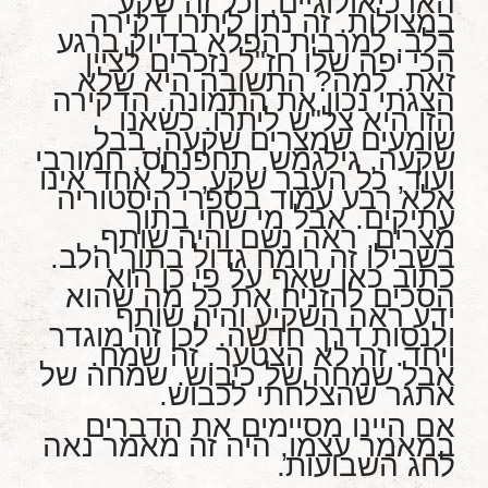
הארכיאולוגיים, וכל זה שקע
במצולות. זה נתן ליתרו דקירה
בלב. למרבית הפלא בדיוק ברגע
הכי יפה שלו חז"ל נזכרים לציין
זאת. למה? התשובה היא שלא
הצגתי נכון את התמונה. הדקירה
הזו היא צל"ש ליתרו. כשאנו
שומעים שמצרים שקעה, בבל
שקעה, גילגמש, תחפנחס, חמורבי
ועוד, כל העבר שקע, כל אחד אינו
אלא רבע עמוד בספרי היסטוריה
עתיקים. אבל מי שחי בתוך
מצרים, ראה נשם והיה שותף,
בשבילו זה רומח גדול בתוך הלב.
כתוב כאן שאף על פי כן הוא
הסכים להזניח את כל מה שהוא
ידע ראה השקיע והיה שותף
ולנסות דרך חדשה. לכן זה מוגדר
ויחד. זה לא הצטער. זה שמח.
אבל שמחה של כיבוש. שמחה של
אתגר שהצלחתי לכבוש.
אם היינו מסיימים את הדברים
במאמר עצמו, היה זה מאמר נאה
לחג השבועות.