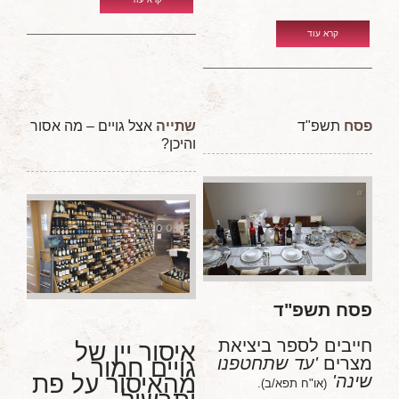
קרא עוד
פסח
תשפ"ד
שתייה
אצל גויים – מה אסור
והיכן?
פסח תשפ"ד
חייבים לספר ביציאת
איסור יין של
מצרים
'עד שתחטפנו
גויים חמור
מהאיסור על פת
שינה'
(או"ח תפא/ב).