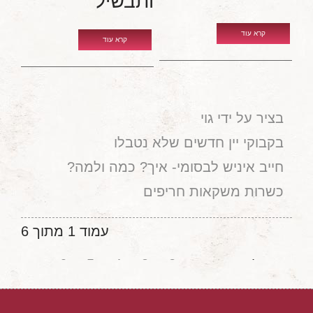
ותבשיל
קרא עוד
קרא עוד
בציר על ידי גוי
בקבוקי יין חדשים שלא נטבלו
חייב איניש לבסומי- איך? כמה ולמה?
כשרות משקאות חריפים
עמוד 1 מתוך 6
6
5
4
3
2
התחלה
קודם
1
הבא
סיום