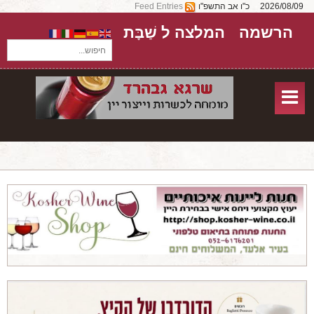
2026/08/09
כ"ו אב התשפ"ו
Feed Entries
הרשמה
המלצה ל שַׁבָּת
חיפוש...
בית
חנות אונליין
אודות
שירותים
יקבים
מאמרים
טורים על יקבים
חבילות יין