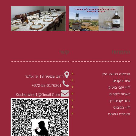
התמחות
קשר
הרצאה בנושא היין
רחוב שמעיה 18 א', אלעד
סיור ביקבים
972-52-6176201+
ליווי יקבי בוטיק
כשרות ליקבים
Kosherwine1@gmail.com
כתב יקבים ויין
ליווי מקצועי
הצהרת נגישות