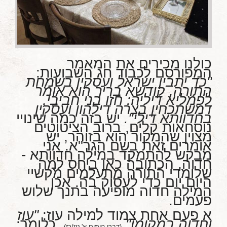
כולנו מכירים את המאמר
המפורסם לכבוד חג השבועות:
"כד יתבין ישראל ועסקין בשמחת
התורה, קודשא בריך הוא אומר
לפמליא דיליה: חזו בני חביבי,
דמשתכחין בצרה דילהון ועסקין
בחדוותא דילי".
יש בזה כמה שינויי
נוסחאות קלים, ברוב הציטוטים
מצוין שהמקור הוא בזוהר, יש
אומרים זאת בשם הגר"א. אני
מבקש להתמקד במילה חדוותא -
חדוה, הכתובה כאן ביחס למה
שלומדי התורה מתעלמים מקשיי
היום יום כדי לעסוק בה. אכן
המילה חדוה מופיעה בתנך שלוש
פעמים.
א פעם אחת צמוד למילה עוז:
"עוז
וחדוה במקומו"
. כלומר:
(דברי הימים א' טז/כז)