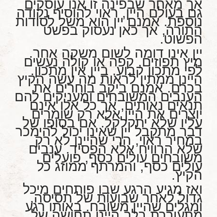
אך מאחר שבפינה זו אנו עוסקים
גם בעולם היין, ראוי להוסיף נקודה
נוספת. אמנם יין הוא משל לסודות
התורה, אך כאן נעסוק בפשט
הפשוט.
יין אינו דומה לשום משקה אחר.
מיץ תפוזים, קפה או קולה נעשים
לפי מתכון קבוע. ביין אין מתכון.
היינן ממתין לראות מה עשה הקיץ
בכרם. אמנם ביקב בוחרים את
הענבים המשובחים ומעניקים להם
תנאים נאותים, אך כל אלו אינם
יוצרים את היין אלא רק שומרים
עליו שלא יתקלקל. אם בסופו של
דבר מתקבל יין שאינו יכול להימכר
במחיר ראוי, הרי שהיינן לא רק
שלא הרוויח אלא הפסיד. ענבים
משובחים עולים כסף, פועלים
עולים כסף, והמרתף ממוזג כל
הקיץ.
ואז מגיע הרגע שבו פותחים מיכל
גדול לאחר שבועות של תסיסה,
ומגלים שהיין משובח. באותו רגע
מתעוררת בלב היינן תחושה של