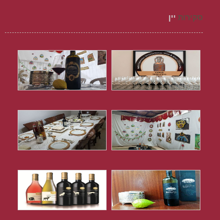
סקירות
יין