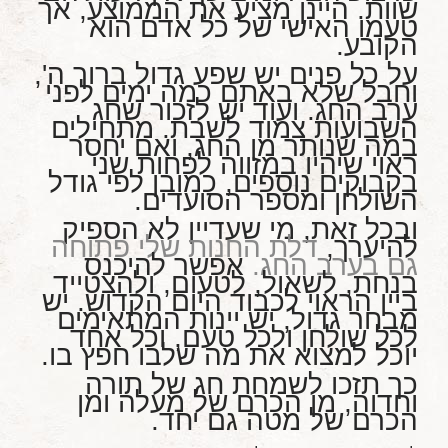
שוות. היינן מציע את הממוצע, אך
טעמו האישי של כל אדם הוא
הקובע.
על כל פנים יש שפע גדול ברוך ה',
וחבל שלא באתם כמה ימים לפני
ערב החג. ועוד יש לזכור שחג
השבועות צמוד לשבת. מתחילים
במה שנותר מן החג, ואם יחסר
ראוי שיהיו במזווה לפחות שני
בקבוקים נוספים, כמובן לפי גודל
השולחן ומספר הסועדים.
ובכל זאת, מי שעדיין לא הספיק
להיערך,
דלת החנות שלי פתוחה
גם בערב החג.
אפשר להיכנס
בנחת, לשאול, לטעום, ולהצטייד
ביין הראוי לכבוד היום הקדוש. יש
מבחר גדול, יש יינות המתאימים
לכל שולחן ולכל טעם, וכל אחד
יוכל למצוא את מה שלבו חפץ בו.
כך תזכו לשמחת חג של תורה
וחדוה, מן הכרם של מעלה ומן
הכרם של מטה גם יחד.