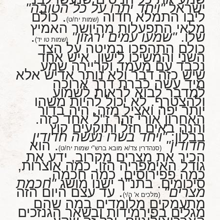
ישראל
"ויחד יתרו על כל הטובה"
ליבו התמלא חדוה
. כולם
(שמות יח/ט)
מלאי התפעלות מהיושר האמיץ
שלו.
"שמעו עמים ירגזון"
.
(שמות טו יד)
כולם התהפכו במיטה על הצד
השני והמשיכו לישון. איש אחד
נכבד עם מעמד וקריירה שמע
שיש כזה דבר ולא נותר אדיש אלא
מיד עשה כברת דרך ארוכה
למדבר לבוא לראות לשמוע
ולהצטרף. לא יכול להיות משהו
יותר יפה ואציל מזה. היה בדור
האחרון אורי זהר ז"ל אחד כזה.
והנה באים חזל ותוקעים קוץ
בבלון:
"ויחד בשרו נעשה חדודין
חדודין"
. הוא
(סנהדרין צד/א מובא ברש"י שמות יח/ט)
הכיר את מצרים מקרוב, ידע את
גודל האימפריה הזו, כמה אוצרות,
כמה פפירוסים, כמה חכמה,
סיכומים. בתנ"ך ישנו מושג
"חכמת
מצרים"
. עד עצם היום הזה
(מלכים א' ה/י)
מתעמקים מלומדים במה שהם
מגלים בפירמידות ובשאר הגנזכים