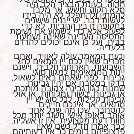
חדוה. בעונת הבציר הלב היה
מלא תקוה וחשש, אך מלבד
להמתין ולהתפלל לא היה בידו
לעשות דבר. יש ייננים שישנים
בתקופה זו בין החביות, לא כדי
לפעול אלא כדי לשמוע את נשימת
התסיסה העדינה שאינה נשמעת
בבית, ועל כן אינם יכולים להרדם
בלעדיה.
וכעת המאמר עולה לאוויר, ואתם
נזכרים שאין לכם יין מתאים לחג
השבועות. הארוחה חלבית, וישנם
יינות המתאימים למגוון סוגי
גבינות. לפני שאתם באים לשאול,
בדקו במטבח אם יהיו גבינות
שמנות כגון גבינה צהובה מותכת
או גבינות יבשות ומלוחות, או אולי
גבינות קלילות. לכל סוג יש יין
מתאים. אך אינכם חייבים
להסתבך, שכן מה שכל אחד
אוהב באופן אישי חשוב יותר מכל
חוות דעת מקצועית. אין זו אשליה.
כבר אמרו חז"ל כשם שאין
פרצופיהם דומים כך אין דעותיהם