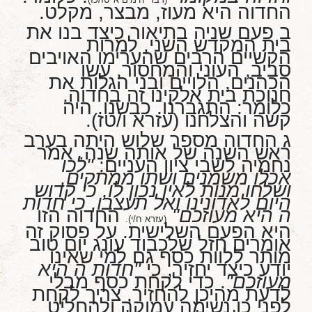
החדוה היא מעוז, מבצר, מקלט.
ב פעם שניה בתיאור כיצד בנו את
בית המקדש השני, למרות
הקשיים הרבים שהערימו האויבים
סביב, העוני והמחסור, עשו
הכהנים, הלויים ובני הגלות את
חנוכת בית אלקינו זה בחדוה.
כלומר: התגברנו. כבשנו. היה
קשה והצלחנו (עזרא ו/טז).
ג החדוה מספר שלוש היתה בערב
ראש השנה של אותה שנה. אמר
נחמיה לשבי ציון העניים:
"לכו
אכלו משמנים ושתו ממתקים,
ושלחו מנות לאין נכון לו, כי קדוש
היום לאדונינו ואל תעצבו, כי חדות
ה היא מעוזכם"
החדוה הזו
(עזרא ח/י).
היא הפעם השלישית. על פסוק זה
אומרים חזל שלכבוד עונג יום טוב
מותר ללוות כסף גם למי שאינו
יודע כיצד יחזיר, כי
"חדות ה היא
מעוזכם"
. כדי לקחת כסף מבלי
לדעת מהיכן להחזיר, צריך לקחת
לפני כן נשימה עמוקה ולהחליט