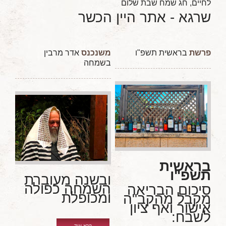
לחיים,
חג שמח
שבת שלום
שרגא - אתר היין הכשר
פרשת
בראשית תשפ"ו
משנכנס
אדר מרבין
בשמחה
בראשית
תשפ"ו
ובשנה מעוברת
השמחה כפולה
סיכום הבריאה
ומכופלת
מקבל מהקב"ה
אישור ואף ציון
לשבח:
קרא עוד