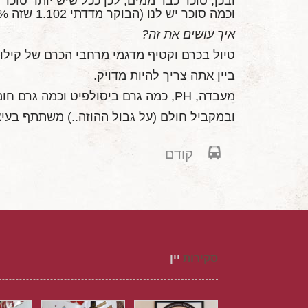
וכמה סוכר יש לנו (הבוקר מדדתי 1.102 שזה 23.5% סוכר ו14% אלכוהול פוטנציאלי)
איך עושים את זה?
טיול בכרם וקטיף מדגמי מרחבי הכרם של קילו 
ביין אתה צריך להיות מדויק.
מעבדה, PH, כמה גרם ביסולפיט וכמה גרם חומצה, רגליים על הקרקע. וגם מילים כמו: תזרים, ספקים ודוחות מס.
ובמקביל חולם (על גבול ההוזה..) משתתף בעי
קודם
סקירות
יין