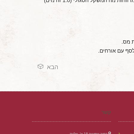
ובכן, סוכר כבד ממים, לכן ככל שיש יותר סוכר ההידרומטר שלנו יצוף יותר גבוה. השנתות שעל ההידרומטר מדווחות מה המשקל הסגולי (1.0 זה מים)
סף עם אורחים.
הבא
קשר
רחוב שמעיה 18 א', אלעד