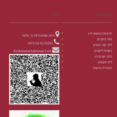
התמחות
קשר
הרצאה בנושא היין
רחוב שמעיה 18 א', אלעד
סיור ביקבים
972-52-6176201+
ליווי יקבי בוטיק
כשרות ליקבים
Kosherwine1@gmail.com
כתב יקבים ויין
ליווי מקצועי
הצהרת נגישות