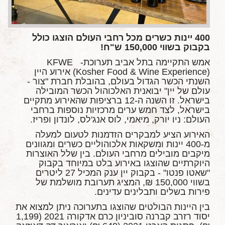
400 יינות כשרים מכל רחבי העולם הוצגו כולל
בקבוק בשווי 150,000 ש"ח!
אמש התקיימה בתל אביב תערוכת- KFWE
(Kosher Food & Wine Experience) אירוע היין
השנתי הכשר הגדול בעולם, בהובלת חברת "צור -
עולם של יין" יבואנית האלכוהול הכשר המובילה
בישראל. זו השנה ה-12 ברציפות שהאירוע מתקיים
בישראל, לצד חמש ערים מרכזיות נוספות ברחבי
העולם: ניו יורק, מיאמי, לוס אנג'לס, לונדון ופריז.
האירוע הציע למבקרים הזדמנות לטעום למעלה
מ-400 יינות ומשקאות אלכוהוליים כשרים ומגוונים
מיקבים מובילים מרחבי העולם. בין שלל האוצרות
היוקרתיים שהוצגו באירוע בלט במיוחד בקבוק
"שאטו פנטו" - בקבוק יין ענק המכיל 27 ליטרים
בשווי 150,000 ₪, המציג תערובת מושלמת של
פירות בשלים ותבלינים עדינים.
בין היינות הבולטים שהוצגו בתערוכה ניתן למצוא את
יסוד רזרב קברנה סוביניון כרם אדקורה 2021 (1,199