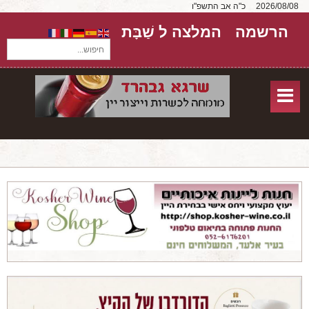
2026/08/08
כ"ה אב התשפ"ו
הרשמה
המלצה ל שַׁבָּת
חיפוש...
בית
חנות אונליין
אודות
שירותים
יקבים
מאמרים
טורים על יקבים
חבילות יין