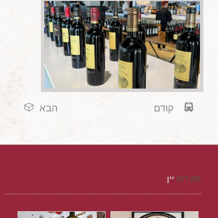
קודם
הבא
סקירות
יין