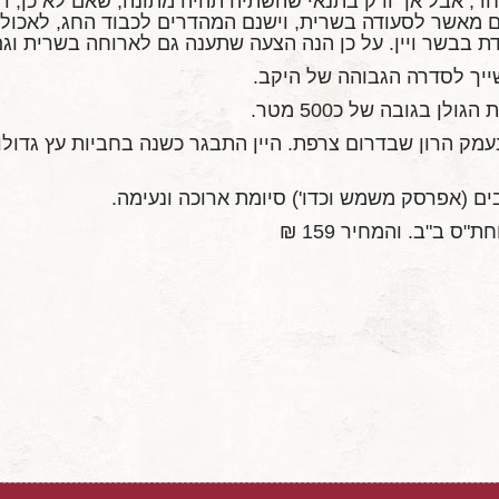
חד, אבל אך ורק בתנאי שהשתיה תהיה מתונה, שאם לא כן, ד
ם מאשר לסעודה בשרית, וישנם המהדרים לכבוד החג, לאכול ד
חדת בבשר ויין. על כן הנה הצעה שתענה גם לארוחה בשרית וג
שייך לסדרה הגבוהה של היקב.
 בגובה של כ500 מטר.
מק הרון שבדרום צרפת. היין התבגר כשנה בחביות עץ גדול
בים (אפרסק משמש וכדו') סיומת ארוכה ונעימה.