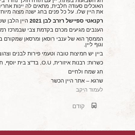
חג השבועות בפתח, יין עם תורה הולך נהדר בי
האוכלים סעודה חלבית, מתאים לה יינות אחרי
את היין שלו. על כל פנים בחג ישנה מצוה מיו
רקנאטי ספיישל רזרב לבן 2021
היין הלבן ש
הענבים מגיעים מכרם בקדמת צבי שבמרכז רמת הגולן
הממסך הוא של ענבי רוסאן ומרסאן שמקורם בע
וגוף ליין.
ביין יש חמיצות טובה וטעמי פירות לבנים וצהו
כשרות: רבנות איזורית, O.U, בד"צ בית יוסף, חחת"ס ב"ב. והמחיר 159 ₪
חג שמח ולחיים
שרגא – אתר היין הכשר
לעמוד היקב
קודם