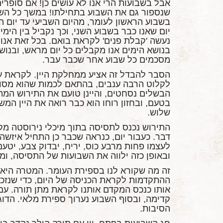
אבל בשבועות הרי אנו לא עושים כן! אם סופרי
שנספור גם את השבוע בתחילתו! במשך כל השבו
בשבוע הראשון לעומר, מהיום השביעי עד יום הא
יום שאנו כבר בשבוע השני, וכך נקביל בין הימ
נעשה 'קבלת פנים' לקראת בואם. בכל זאת אנו 
בנושא הימים אנו מקבלים כל יום מראש, ובנוש
מסכמים כל שבוע אחר שכבר עבר.
הסבר להבדל זה אציע ממחלקת היין. לקראת עו
לקלוט הרבה ענבים, בהתאם לכמות שהוא מסוג
הבשלים נסחטים, והיינן טועם את התירוש המתו
בטעם, ובחזון רוחו הוא כבר רואה את היין המש
שלוש.
התירוש נכנס לתסיסה בתוך מיכלי נירוסטה מקו
דבר. כעבור יום, כנראה שכבר כן התחיל איזשהו ת
לעצמו פחות מרבע כוס, יריח, יבדוק צבע, יטע
ובאופן כזה ילווה את השבועות של התסיסה, ומ
זה מה שקורא לנו בספירת העומר. המטרה היא 'ה
ההתקדמות לקראת הכניסה של היום, כדי שנזכור
אותו כנכס המקדם אותנו לקראת מתן תורה. עם 
קדימה, ובסוף השבוע נערוך ספירת מלאי. הדוג
הסיבות.