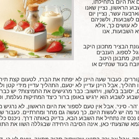
ם את היום בתחילתו,
ע הראשון, נציין שאנו
רבעה עשר, נציין יום
ים לשבועות, ולשניהם
לא עושים כך, אלא
א השבועות, אנו
נת הבציר מתכונן היקב
ל לספוג. הענבים
ק, מתבונן היטב
ובח בעוד שנתיים או
ררים. כעבור שעה היינן לא יפתח את הברז, לטעום קצת תירו
הליך, אבל היינן עדיין לא יטעם, התהליך עדיין מידי קטן ולא
ם, יסובב בלשון, ויחשוב: כבר מרגישים את החמיצות? יש כבר
שבוע לשבוע הוא ירגיש באופן ברור כיצד המתיקות נעלמת, 
ר- סיני'. אבל אין טעם לספור את היום הראשון, לא נרגיש 
 מה יש לעשות היום, כך נעשה גם מחר ומחרתיים. כעבור שבע
נכס זה נתחיל את השבוע הבא, בדיוק באותה דרך. ניכנס כל י
מא שהצעתי כאן, אינה הסיבה היחידה שבגללה השוו את התורה