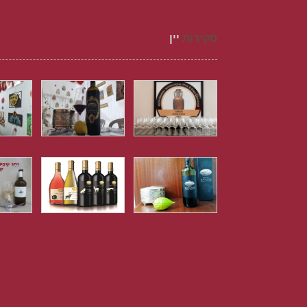
סקירות
יין