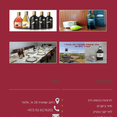
התמחות
קשר
הרצאה בנושא היין
רחוב שמעיה 18 א', אלעד
סיור ביקבים
972-52-6176201+
ליווי יקבי בוטיק