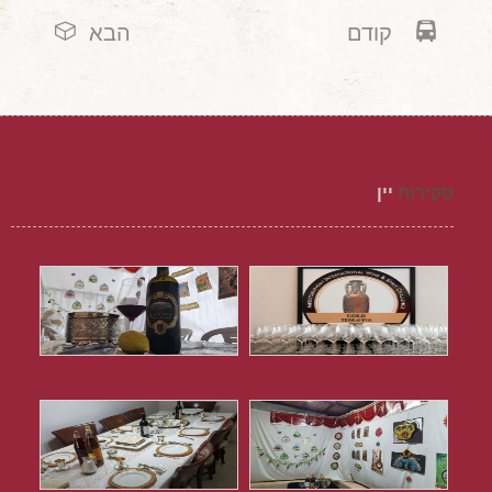
קודם
הבא
סקירות
יין