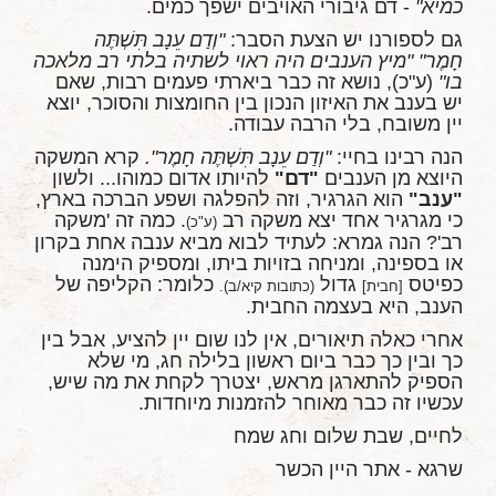
כמיא"
- דם גיבורי האויבים ישפך כמים.
גם לספורנו יש הצעת הסבר:
"וְדַם עֵנָב תִּשְׁתֶּה
חָמֶר" "מיץ הענבים היה ראוי לשתיה בלתי רב מלאכה
בו"
(ע"כ), נושא זה כבר ביארתי פעמים רבות, שאם
יש בענב את האיזון הנכון בין החומצות והסוכר, יוצא
יין משובח, בלי הרבה עבודה.
הנה רבינו בחיי:
"וְדַם עֵנָב תִּשְׁתֶּה חָמֶר".
קרא המשקה
היוצא מן הענבים
"דם"
להיותו אדום כמוהו... ולשון
"ענב"
הוא הגרגיר, וזה להפלגה ושפע הברכה בארץ,
כי מגרגיר אחד יצא משקה רב
. כמה זה 'משקה
(ע"כ)
רב'? הנה גמרא: לעתיד לבוא מביא ענבה אחת בקרון
או בספינה, ומניחה בזויות ביתו, ומספיק הימנה
כפיטס
גדול
כלומר: הקליפה של
[חבית]
(כתובות קיא/ב).
הענב, היא בעצמה החבית.
אחרי כאלה תיאורים, אין לנו שום יין להציע, אבל בין
כך ובין כך כבר ביום ראשון בלילה חג, מי שלא
הספיק להתארגן מראש, יצטרך לקחת את מה שיש,
עכשיו זה כבר מאוחר להזמנות מיוחדות.
לחיים, שבת שלום וחג שמח
שרגא - אתר היין הכשר