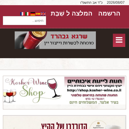
2026/08/07
כ"ד אב התשפ"ו
הרשמה
המלצה ל שַׁבָּת
חיפוש...
בית
חנות אונליין
אודות
שירותים
יקבים
מאמרים
טורים על יקבים
חבילות יין