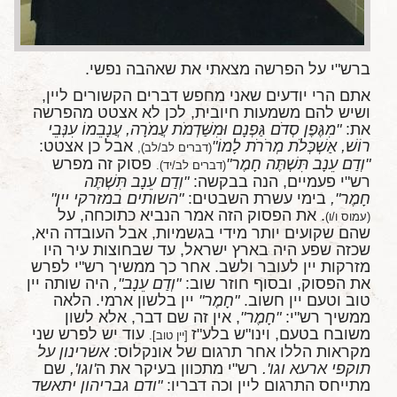
ברש"י על הפרשה מצאתי את שאהבה נפשי.
אתם הרי יודעים שאני מחפש דברים הקשורים ליין,
ושיש להם משמעות חיובית, לכן לא אצטט מהפרשה
את:
"מִגֶּפֶן סְדֹם גַּפְנָם וּמִשַּׁדְמֹת עֲמֹרָה, עֲנָבֵמוֹ עִנְּבֵי
רוֹשׁ, אַשְׁכְּלֹת מְרֹרֹת לָמוֹ"
אבל כן אצטט:
(דברים לב/לב),
"וְדַם עֵנָב תִּשְׁתֶּה חָמֶר"
פסוק זה מפרש
(דברים לב/יד).
רש"י פעמיים, הנה בבקשה:
"וְדַם עֵנָב תִּשְׁתֶּה
חָמֶר",
בימי עשרת השבטים:
"השותים במזרקי יין"
. את הפסוק הזה אמר הנביא כתוכחה, על
(עמוס ו/ו)
שהם שקועים יותר מידי בגשמיות, אבל העובדה היא,
שכזה שפע היה בארץ ישראל, עד שבחוצות עיר היו
מזרקות יין לעובר ולשב. אחר כך ממשיך רש"י לפרש
את הפסוק, ובסוף חוזר שוב:
"וְדַם עֵנָב",
היה שותה יין
טוב וטעם יין חשוב.
"חָמֶר"
יין בלשון ארמי. הלאה
ממשיך רש"י:
"חָמֶר"
, אין זה שם דבר, אלא לשון
משובח בטעם, וינו"ש בלע"ז
עוד יש לפרש שני
[יין טוב].
מקראות הללו אחר תרגום של אונקלוס:
אשרינון על
תוקפי ארעא וגו'.
רש"י מתכוון בעיקר את ה
'וגו',
שם
מתייחס התרגום ליין וכה דבריו:
"ודם גבריהון יתאשד