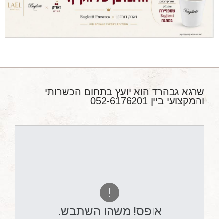
מאמרים מקצועיים
מאמרים הלכתיים
כתבות מעיתונים
סיפורים על יין
המלצות יין לְ שַׁבָּת
חדשות ועדכונים
שרגא גבהרד הוא יועץ בתחום הכשרותי
והמקצועי ביין 052-6176201
צור קשר
אופס! משהו השתבש.