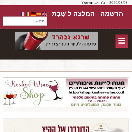
2026/08/08
כ"ה אב התשפ"ו
הרשמה
המלצה ל שַׁבָּת
חיפוש...
בית
חנות אונליין
אודות
שירותים
יקבים
מאמרים
טורים על יקבים
חבילות יין