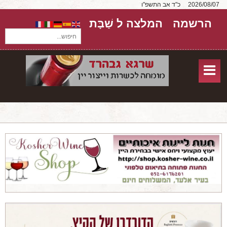
2026/08/07
כ"ד אב התשפ"ו
הרשמה
המלצה ל שַׁבָּת
חיפוש...
בית
חנות אונליין
אודות
שירותים
יקבים
מאמרים
טורים על יקבים
חבילות יין