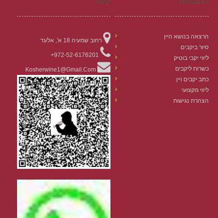
התמחות
קשר
הרצאה בנושא היין
רחוב שמעיה 18 א', אלעד
סיור ביקבים
972-52-6176201+
ליווי יקבי בוטיק
כשרות ליקבים
Kosherwine1@gmail.com
כתב יקבים ויין
ליווי מקצועי
הצהרת נגישות