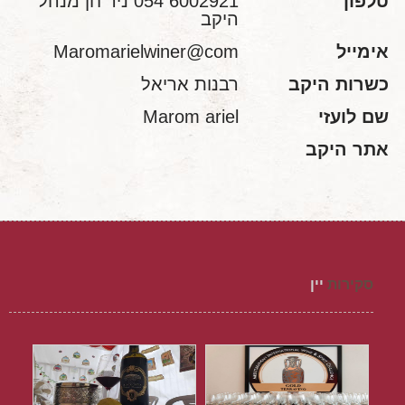
טלפון
6002921 054 ניר חן מנהל
היקב
אימייל
Maromarielwiner@com
כשרות היקב
רבנות אריאל
שם לועזי
Marom ariel
אתר היקב
סקירות
יין