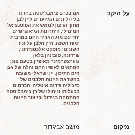
על היקב
אנו בכרם צימבליסטה בחרנו
בגידול זנים המיועדים ליין לבן
מתוך הרצון לממש את הפוטנציאל
המינרלי, היתרונות הגיאוגרפיים
יחד עם מזג האוויר החם במרבית
ימות השנה. היין הלבן על זניו
השונים: מוסקט אלכסנדרוני,
שרדונה, סוביניון בלאן
וגוורצטרמינר מאופיין בטעם צונן
המתאים לאופיו החם והלח של אגן
הים התיכון. יין ישראלי משובח
בהשראת היינות הלבנים של
סיציליה ודרום איטליה. הכרמים
בבעלותו וניהולו של רן צימבליסטה
המתמחה בגידול ובייצור היינות
הלבנים.
מיקום
מושב אביגדור