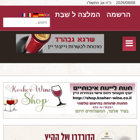
2026/08/08
כ"ה אב התשפ"ו
הרשמה
המלצה ל שַׁבָּת
חיפוש...
בית
חנות אונליין
אודות
שירותים
יקבים
מאמרים
טורים על יקבים
חבילות יין