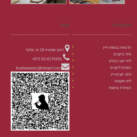
התמחות
קשר
הרצאה בנושא היין
רחוב שמעיה 18 א', אלעד
סיור ביקבים
972-52-6176201+
ליווי יקבי בוטיק
כשרות ליקבים
Kosherwine1@gmail.com
כתב יקבים ויין
ליווי מקצועי
הצהרת נגישות