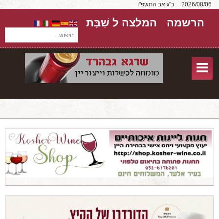
2026/08/06
כ"ג אב התשפ"ו
הרשמה
המלצה ל שַׁבָּת
חיפוש...
בית
חנות אונליין
אודות
שירותים
יקבים
מאמרים
טורים על יקבים
חבילות יין