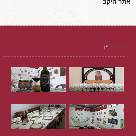
אתר היקב
סקירות
יין