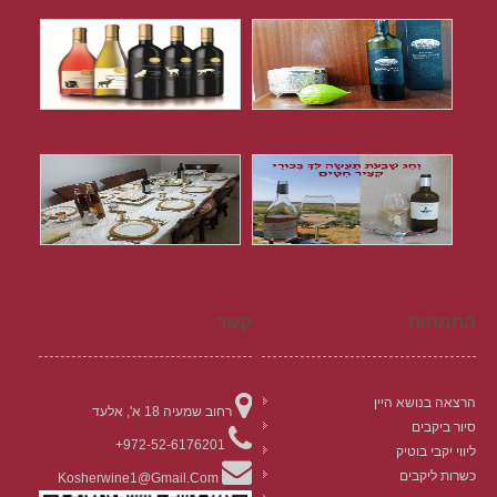
התמחות
קשר
הרצאה בנושא היין
רחוב שמעיה 18 א', אלעד
סיור ביקבים
972-52-6176201+
ליווי יקבי בוטיק
כשרות ליקבים
Kosherwine1@gmail.com