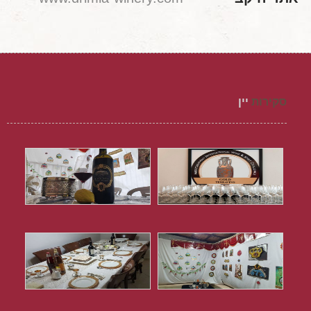
סקירות
יין