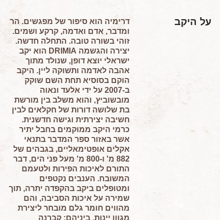
על היקב
דרימיה הוא סיפור של מפגשים. הר
ומדבר, אדם ואדמה, קרקע ושמים.
זוהי בשורה טובה. התחלה חדשה.
יצירה והגשמה DRIMIA הוא יקב
ישראלי יוצא דופן, שנולד מתוך
אהבה לאדמה ותשוקה ליין. היקב
הוקם בסוסיא תחת השם שוקק
ב-2007 על ידי אלעד ונאוה
מובשוביץ, והוא משלב בין מורשת
בת שלושה דורות של חקלאים לבין
חשיבה יצירתית וגישה חדשנית.
כרמי היקב ממוקמים בחבל יתיר
אשר באזור ספר המדבר בתנאי
אקלים אופטימאליים, בגבהים של
882 מ' ו-800 מ' מעל פני הים, דבר
התורם לאיכות הפירות ולטעמם
המשובח. הענבים נקטפים
ומטופלים ביקב בהקפדה יתרה, תוך
שמירה על איכות הסביבה, והם
מהווים חומר גלם מובחר ליצירת
מגוון יינות, ביניהם: קברנה