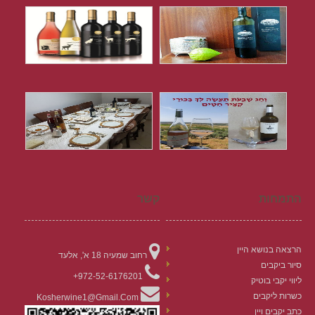
התמחות
קשר
הרצאה בנושא היין
רחוב שמעיה 18 א', אלעד
סיור ביקבים
972-52-6176201+
ליווי יקבי בוטיק
כשרות ליקבים
Kosherwine1@gmail.com
כתב יקבים ויין