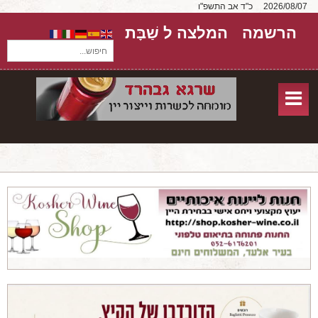
2026/08/07
כ"ד אב התשפ"ו
הרשמה
המלצה ל שַׁבָּת
חיפוש...
בית
חנות אונליין
אודות
שירותים
יקבים
מאמרים
טורים על יקבים
חבילות יין