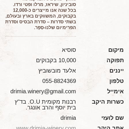
סוביניון, שיראז, מרלו ופטי ורדו.
בכל שנה אנו מייצרים כ-12,000
בקבוקים, המשווקים בארץ ובעולם,
בשתי סדרות – סדרת הבסיס וסדרת
הפרימיום שלנו-סְפָר.
מיקום
סוסיא
תפוקה
10,000 בקבוקים
ייננים
אלעד מובשוביץ
טלפון
055-8824369
אימייל
drimia.winery@gmail.com
כשרות היקב
רבנות מקומית O.U. בד"ץ
בית יוסף והרב אונגר.
שם לועזי
drimia
אתר היקב
www.drimia-winery.com