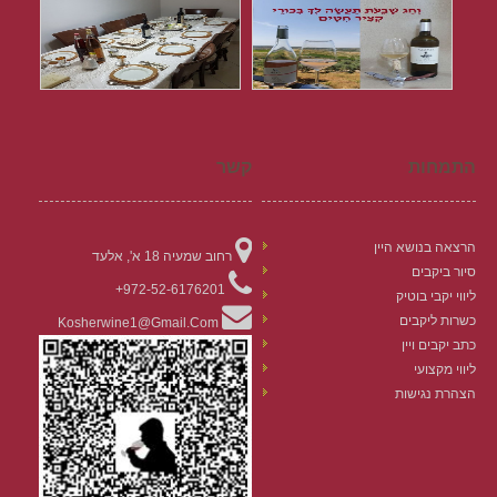
התמחות
קשר
הרצאה בנושא היין
רחוב שמעיה 18 א', אלעד
סיור ביקבים
972-52-6176201+
ליווי יקבי בוטיק
כשרות ליקבים
Kosherwine1@gmail.com
כתב יקבים ויין
ליווי מקצועי
הצהרת נגישות