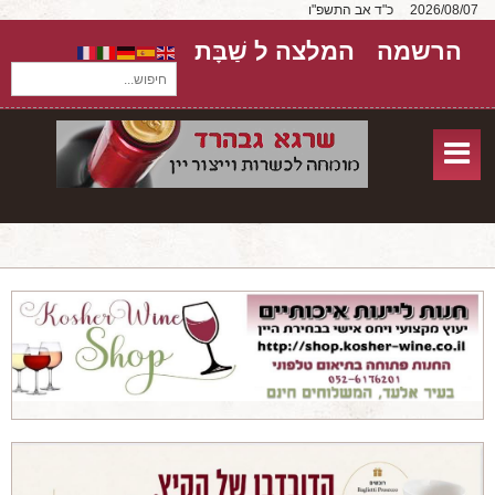
2026/08/07
כ"ד אב התשפ"ו
הרשמה
המלצה ל שַׁבָּת
חיפוש...
בית
חנות אונליין
אודות
שירותים
יקבים
מאמרים
טורים על יקבים
חבילות יין