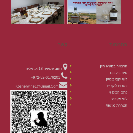
התמחות
קשר
הרצאה בנושא היין
רחוב שמעיה 18 א', אלעד
סיור ביקבים
972-52-6176201+
ליווי יקבי בוטיק
כשרות ליקבים
Kosherwine1@gmail.com
כתב יקבים ויין
ליווי מקצועי
הצהרת נגישות