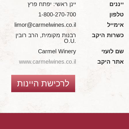
ייננים
יינן ראשי: יפתח פרץ
טלפון
1-800-270-700
אימייל
limor@carmelwines.co.il
כשרות היקב
רבנות מקומית, הרב רובין
.O.U
שם לועזי
Carmel Winery
אתר היקב
www.carmelwines.co.il
לרכישת היינות