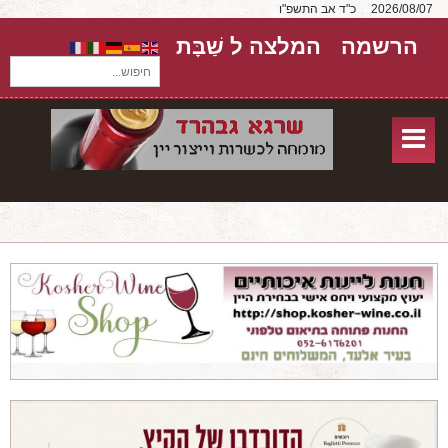
2026/08/07
כ"ד אב התשפ"ו
הרשמה
המלצה ל שַׁבָּת
חיפוש...
בית
חנות אונליין
אודות
שירותים
יקבים
מאמרים
טורים על יקבים
חבילות יין