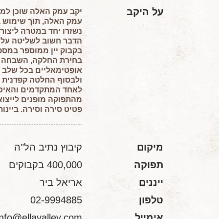
על היקב
יקב עמק האלה שוכן למר
עמק האלה, תוך שימוש בט
נשזרו יחד במטרה ליצור
הדבר חשוב לשליטה על ש
בקבוק יין ממוספר במספר
בחירת החלקה, השבחה גנט
אופטימאליים בכל שלב ושל
ולבסוף החלטה קפדנית ע
מהתפוקה מופנים לייצוא ל
פטיט סירה וסירה. ביינות
מיקום
קיבוץ נתיב הל"ה
תפוקה
400,000 בקבוקים
ייננים
אריאל ביר
טלפון
02-9994885
אימייל
info@ellavalley.com