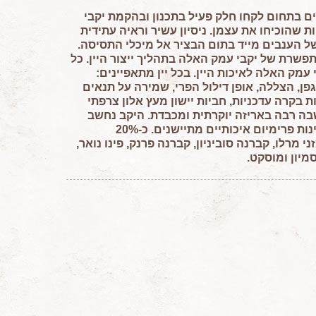
ם בתחום לקחו חלק פעיל בתכנון ובהקמת יקבי
 שהוכיחו את עצמן. ניסיון עשיר וראיה עתידית
ל הענבים מייד בתום הבציר אל מיכלי התסיסה.
שרת של יקבי עמק האלה בתהליך ייצור היין. כל
מק האלה לאיכות היין. בכל יין מתאפיינים:
ן, הצללה, אופן דילול הפרי, שמירה על תנאים
ות בקרה עדכניות, חביות יישון מעץ אלון צרפתי
ה רבה באריזה יוקרתית ומכבדת. היקב נחשב
לאחד המתקדמים והאיכותיים ביותר בישראל, ומייצר כ -400 אלף בקבוקים בשנה, כולם יינות פרימיום איכותיים מתיישנים. כ-20%
 מרלו, קברנה סוביניון, קברנה פרנק, פינו נואר,
סמיון ומוסקט.