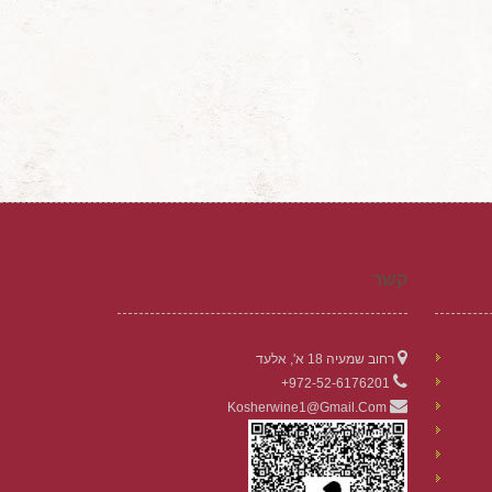
קשר
רחוב שמעיה 18 א', אלעד
972-52-6176201+
Kosherwine1@gmail.com