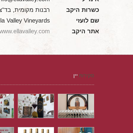
כשרות היקב
רבנות מקומית, בד"צ בי
שם לועזי
lla Valley Vineyards
אתר היקב
www.ellavalley.com
סקירות
יין