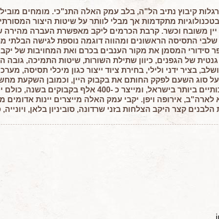
גלות קיבוץ נתיב הל"ה, בלב עמק האלה התנ"כי. מומחים מובילי
כנולוגיות מתקדמות אך מבלי לוותר על שיטות היצור המסורתיות
 יין משובח וכשר. קרבת הכרמים ליקב מאפשרת העברה מהירה ש
לבי התסיסה הראשונים ומהווה דוגמה נוספת לגישה הבלתי מתפ
 סידורי המסמן את מקור הענבים בכרם ואת המחויבות של יקבי ע
ית של הגפנים, כיוון שתילת השורות, שיטות התמיכה, גובה הגפ
ב, בציר ידני ולילי, בחירת ציוד ייצור כגון מיכלי תסיסה, מערכ
ל סוג השעם לפקק החותם את בקבוק היין, וכמובן השקעת מחשב
ארה"ב, אירופה ויפן. יקבי עמק האלה מייצרים יינות אדומים מזני
 הלבנים קצר היקב הצלחות בזני שרדונה, סוביניון בלאן, ויונייה, 