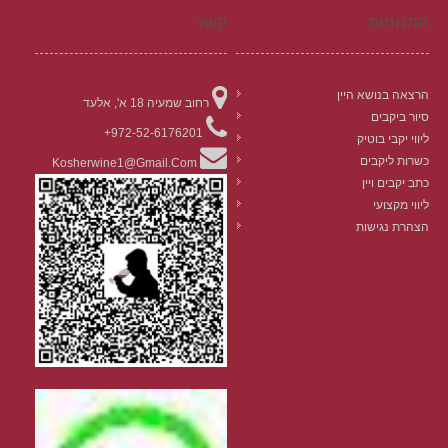
התמחות
קשר
הרצאה בנושא היין
רחוב שמעיה 18 א', אלעד
סיור ביקבים
972-52-6176201+
ליווי יקבי בוטיק
כשרות ליקבים
Kosherwine1@gmail.com
כתב יקבים ויין
ליווי מקצועי
הצהרת נגישות