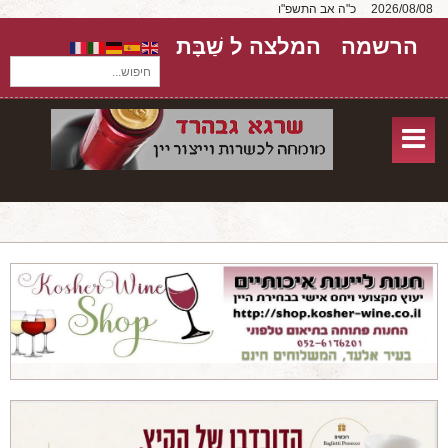
2026/08/08
כ"ה אב התשפ"ו
הרשמה
המלצה ל שַׁבָּת
חיפוש...
בית
חנות אונליין
אודות
שירותים
יקבים
מאמרים
טורים על יקבים
חבילות יין