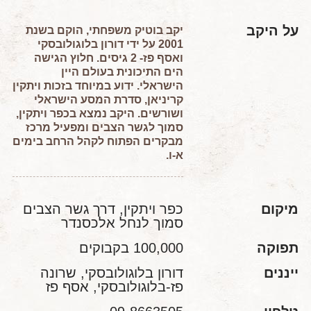
על היקב
יקב בוטיק משפחתי, הוקם בשנת
2001 על ידי דורון בלוגולובסקי
ואסף פז- 2 גיסים. חלוץ הגישה
הים התיכונית בעולם היין
הישראלי. ידוע במיוחד בזכות ויתקין
קריניאן, סדרת המסע הישראלי
ושורשים. היקב נמצא בכפר ויתקין,
סמוך לגשר הצבים ומפעיל מרכז
מבקרים הפתוח לקהל הרחב בימים
א-ו.
מיקום
כפר ויתקין, דרך גשר הצבים
סמוך לנחל אלכסנדר
תפוקה
100,000 בקבוקים
ייננים
דורון בלוגולובסקי, שרונה
פז-בלוגולובסקי, אסף פז