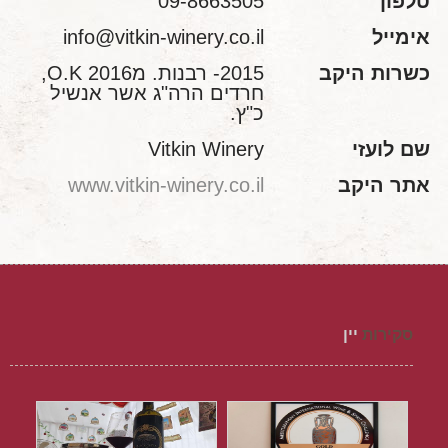
טלפון
09-8663505
אימייל
info@vitkin-winery.co.il
כשרות היקב
2015- רבנות. מ2016 O.K,
חרדים הרה"ג אשר אנשיל
כ"ץ.
שם לועזי
Vitkin Winery
אתר היקב
www.vitkin-winery.co.il
סקירות
יין