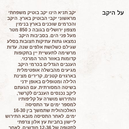
על היקב
יקב תניא הינו יקב בוטיק משפחתי
מראשוני יקבי הבוטיק בארץ. היקב
והכרמים שוכנים בארץ בנימין
מצפון ירושלים בגובה כ 850 מטר
מעל פני הים. בסביבות היקב
נמצאו גתות עתיקות חצובות בסלע
שגילם כשלושת אלפים שנה. עדות
מרשימה לתעשיית יין בתקופות
קדומות באזור ההר המרכזי.
הענבים הגדלים בכרמי היקב
מגיעים מהבשלה אופטימלית
בארגזים קטנים, קרירים מצינת
הלילה ומטופלים באופן ידני
בשיטה המסורתית. עם הגעתם
ליקב נכנסים הענבים לקרשר,
והתירוש מושרה על קליפותיו
למספר ימים עד התסיסה
האלכוהולית שתמשך בין 16-30
ימים. לאחר התסיסה מובא התירוש
ליישון בחביות עץ אלון צרפתי
לתקופה של 12-36 חודשים. לאחר