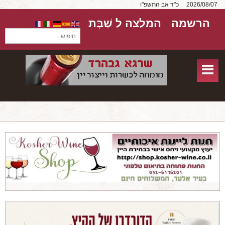
2026/08/07
כ"ד אב התשפ"ו
הרשמה
המלצה ל שַׁבָּת
חיפוש...
בית
חנות אונליין
אודות
שירותים
יקבים
מאמרים
טורים על יקבים
חבילות יין