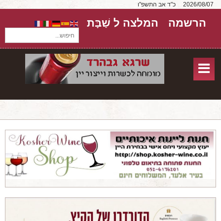
2026/08/07
כ"ד אב התשפ"ו
הרשמה
המלצה ל שַׁבָּת
חיפוש...
בית
חנות אונליין
אודות
שירותים
יקבים
מאמרים
טורים על יקבים
חבילות יין