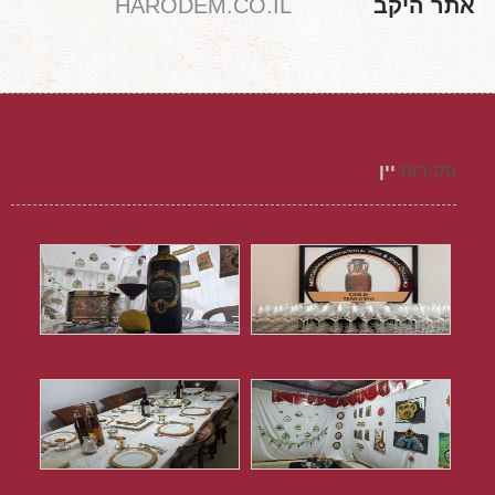
אתר היקב
HARODEM.CO.IL
סקירות
יין