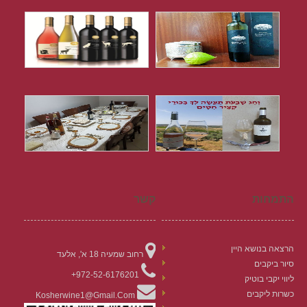
התמחות
קשר
הרצאה בנושא היין
רחוב שמעיה 18 א', אלעד
סיור ביקבים
972-52-6176201+
ליווי יקבי בוטיק
כשרות ליקבים
Kosherwine1@gmail.com