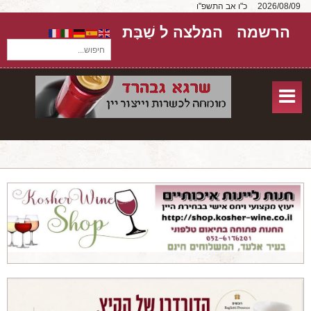
2026/08/09
כ"ו אב התשפ"ו
הרשמה
המלצה ל שַׁבָּת
חיפוש...
בית
חנות אונליין
אודות
שירותים
יקבים
מאמרים
טורים על יקבים
חבילות יין