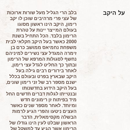
על היקב
בלב הרי הגליל מעל שורות ארוכות
של עצי פרי מרהיבים שוכן לו יקב
רימון, היקב הינו ראשון מסוגו
בעולם המייצר יינות על טהרת
הרימון בלבד. הכל התחיל בשנת
2000 כאשר בעל היקב חקלאי לבית
משפחת נחמיאס ממושב כרם בן
זימרה המגדל עצי נשירים למיניהם
נחשף לסגולות המרפא של הרימון
ובתוך כך החליט לגדל עצי רימון,
לאחר בירורים רבים גילה בעל
היקב שבארץ בפרט ובעולם בכלל
ישנם מספר רב של זני רימון שונים,
בעל היקב הידוע בחדשנותו
ובנטייתו לגלות דברים חדשים החל
מיד בפיתוח זן רימונים חדש
ומיוחד. לאחר מספר שנים כאשר
העצים ניטעו והפרי הגיע לרמות
הבשלה מקסימאלית, הדבר
הראשון שבלט לעין הינו גודלו של
הרימון אשר הגיע עד למשקל של