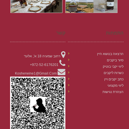
התמחות
קשר
הרצאה בנושא היין
רחוב שמעיה 18 א', אלעד
סיור ביקבים
972-52-6176201+
ליווי יקבי בוטיק
כשרות ליקבים
Kosherwine1@gmail.com
כתב יקבים ויין
ליווי מקצועי
הצהרת נגישות