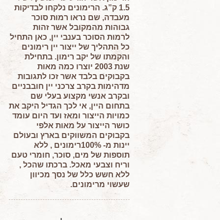
1.5 ק”ג. הרימונים נלקחו לבדיקות
מעבדה, שם נראו רמות סוכר
גבוהות מהמקובל אשר זהות
לרמות הסוכר בענבי יין, כאן התחיל
כל התהליך של ייצור יין רימונים
והקמתו של יקב רימון. בתחילת
שנת 2003 יוצרו כמה מאות
בקבוקים בלבד אשר זכו לתגובות
מדהימות בקרב צרכני יין חובבניים
ובקרב אנשי מקצוע בעלי שם
בתחום היין, אי לכך הגדיל היקב את
כמויות הייצור ומאז ועד היום עומד
כושר הייצור על מאות אלפי
בקבוקים המשווקים בארץ ובעולם
יינות מ- 100%רימונים , ללא
תוספות של מים, סוכר, חומרי טעם
וריח וצבעי מאכל. ברכתו שהכל ,
ללא חשש כלל של נסך מכיוון
שעשוי מרימונים.