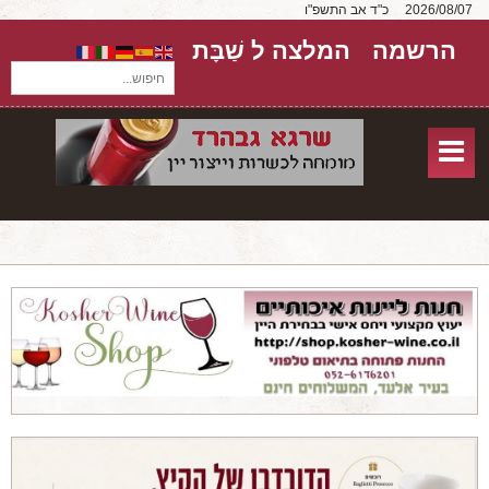
2026/08/07
כ"ד אב התשפ"ו
הרשמה
המלצה ל שַׁבָּת
חיפוש...
בית
חנות אונליין
אודות
שירותים
יקבים
מאמרים
טורים על יקבים
חבילות יין