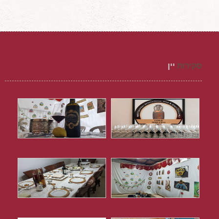
סקירות
יין