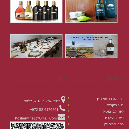
התמחות
קשר
הרצאה בנושא היין
רחוב שמעיה 18 א', אלעד
סיור ביקבים
972-52-6176201+
ליווי יקבי בוטיק
כשרות ליקבים
Kosherwine1@gmail.com
כתב יקבים ויין