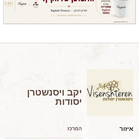
מאמרים מקצועיים
מאמרים הלכתיים
כתבות מעיתונים
סיפורים על יין
המלצות יין לְ שַׁבָּת
חדשות ועדכונים
צור קשר
יקב ויסנשטרן
יסודות
איזור
המרכז