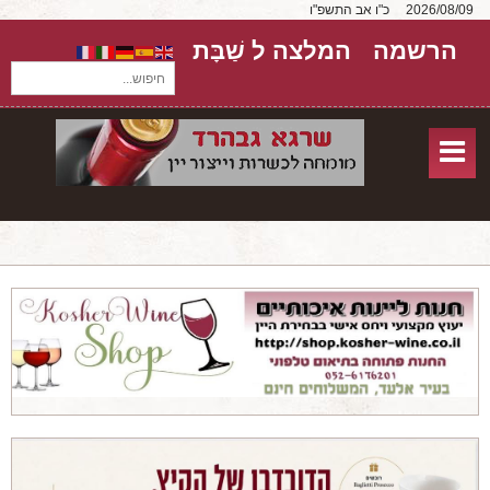
2026/08/09
כ"ו אב התשפ"ו
הרשמה
המלצה ל שַׁבָּת
חיפוש...
בית
חנות אונליין
אודות
שירותים
יקבים
מאמרים
טורים על יקבים
חבילות יין