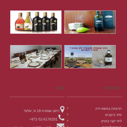
התמחות
קשר
הרצאה בנושא היין
רחוב שמעיה 18 א', אלעד
סיור ביקבים
972-52-6176201+
ליווי יקבי בוטיק