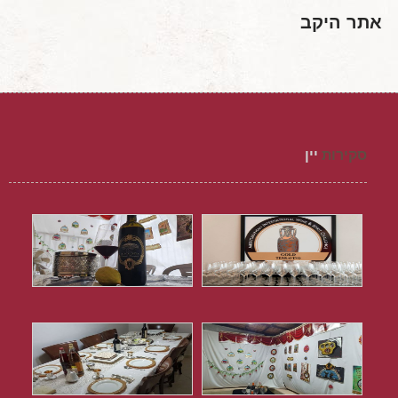
אתר היקב
סקירות
יין