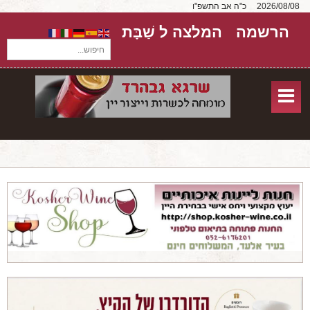
2026/08/08
כ"ה אב התשפ"ו
הרשמה
המלצה ל שַׁבָּת
חיפוש...
בית
חנות אונליין
אודות
שירותים
יקבים
מאמרים
טורים על יקבים
חבילות יין