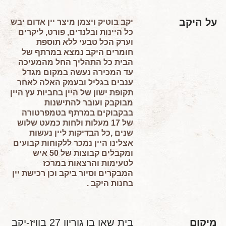
על היקב
יקב בוטיק ויצמן מיצר יין אדום יבש
כל היינות ובלנדים, פורט, ליקרים
וערק הכל טבעי ללא תוספת
חומרים היקב נמצא במרתף של
הבית כל התהליך החל מהמעיכה
עד המכירה נעשה במקום מגדל
ענבים בגליל ובעמק האלה לאחר
תקופת ישון של היין בחביות עץ היין
מבוקבק ועובר להתישנות
בבקבוקים במרתף בטמפרטורה
של 17 מעלות ולחות כמעט שלוש
שנים ,כל הבדיקות ליין נעשות
אצלינו היין נמכר ללקוחות קבועים
ומקבלים קבוצות של 50 איש
לטעימות והרצאות במרכז
המבקרים וסיור ביקב וכן רכישת יין
בחנות היקב .
מיקום
בית שאן בן גוריון 27 בוויז-יקב