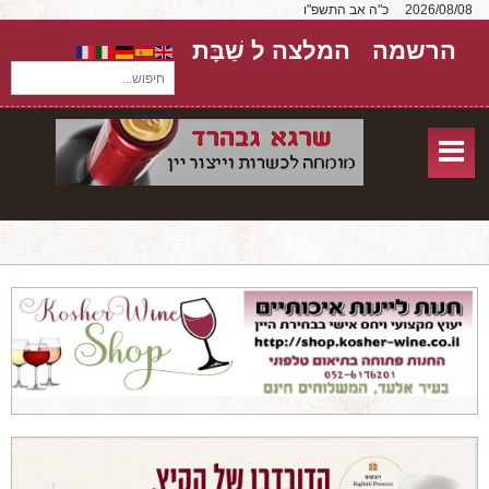
2026/08/08
כ"ה אב התשפ"ו
הרשמה
המלצה ל שַׁבָּת
חיפוש...
בית
חנות אונליין
אודות
שירותים
יקבים
מאמרים
טורים על יקבים
חבילות יין