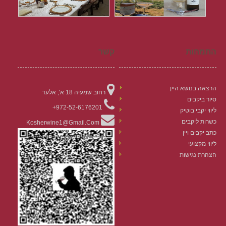
התמחות
קשר
הרצאה בנושא היין
רחוב שמעיה 18 א', אלעד
סיור ביקבים
972-52-6176201+
ליווי יקבי בוטיק
כשרות ליקבים
Kosherwine1@gmail.com
כתב יקבים ויין
ליווי מקצועי
הצהרת נגישות