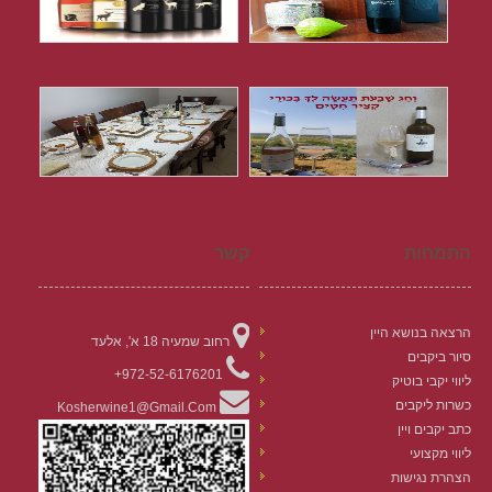
התמחות
קשר
הרצאה בנושא היין
רחוב שמעיה 18 א', אלעד
סיור ביקבים
972-52-6176201+
ליווי יקבי בוטיק
כשרות ליקבים
Kosherwine1@gmail.com
כתב יקבים ויין
ליווי מקצועי
הצהרת נגישות