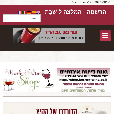
2026/08/06
כ"ג אב התשפ"ו
הרשמה
המלצה ל שַׁבָּת
חיפוש...
בית
חנות אונליין
אודות
שירותים
יקבים
מאמרים
טורים על יקבים
חבילות יין