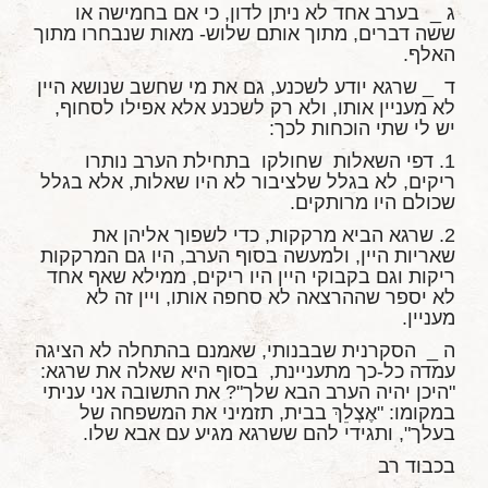
ג _ בערב אחד לא ניתן לדון, כי אם בחמישה או
ששה דברים, מתוך אותם שלוש- מאות שנבחרו מתוך
האלף.
ד _ שרגא יודע לשכנע, גם את מי שחשב שנושא היין
לא מעניין אותו, ולא רק לשכנע אלא אפילו לסחוף,
יש לי שתי הוכחות לכך:
1. דפי השאלות שחולקו בתחילת הערב נותרו
ריקים, לא בגלל שלציבור לא היו שאלות, אלא בגלל
שכולם היו מרותקים.
2. שרגא הביא מרקקות, כדי לשפוך אליהן את
שאריות היין, ולמעשה בסוף הערב, היו גם המרקקות
ריקות וגם בקבוקי היין היו ריקים, ממילא שאף אחד
לא יספר שההרצאה לא סחפה אותו, ויין זה לא
מעניין.
ה _ הסקרנית שבבנותי, שאמנם בהתחלה לא הציגה
עמדה כל-כך מתעניינת, בסוף היא שאלה את שרגא:
"היכן יהיה הערב הבא שלך"? את התשובה אני עניתי
במקומו: "אֶצְלֵךְ בבית, תזמיני את המשפחה של
בעלך", ותגידי להם ששרגא מגיע עם אבא שלו.
בכבוד רב