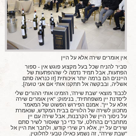
מאמרים מקצועיים
מאמרים הלכתיים
כתבות מעיתונים
סיפורים על יין
המלצות יין לְ שַׁבָּת
חדשות ועדכונים
אין אומרים שירה אלא על היין
סביר להניח שכל בעל מקצוע פוגש אין - ספור
צור קשר
הפתעות, אבל תמיד נדמה לי שההפתעות של
הייננים הם ברמה יותר איכותית [זו כנראה סתם
אשליה, ובבקשה אל תתקנו אותי אם אני טועה].
לכבוד מוצאי 'שבת שירה', הזמינו אותי ההורים שלי
ל"סדנת יין משפחתית", בנימוק: "אין אומרים שירה
אלא על יין". אמנם הפירוש הפשוט של המאמר
מתכוון לשירה של הלוויים בבית המקדש, שנאמרת
על ניסוך היין של הקרבנות, אבל שירה עם יין
מתחברים בהחלט, עד כדי כך שאסור לשיר סתם
שירים על יין, אלא רק שירי קודש, ולחבר את היין אל
"שבת שירה", זה נשמע כאילו טבעי לחלוטין.