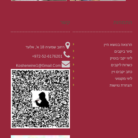
התמחות
קשר
הרצאה בנושא היין
רחוב שמעיה 18 א', אלעד
סיור ביקבים
972-52-6176201+
ליווי יקבי בוטיק
כשרות ליקבים
Kosherwine1@gmail.com
כתב יקבים ויין
ליווי מקצועי
הצהרת נגישות