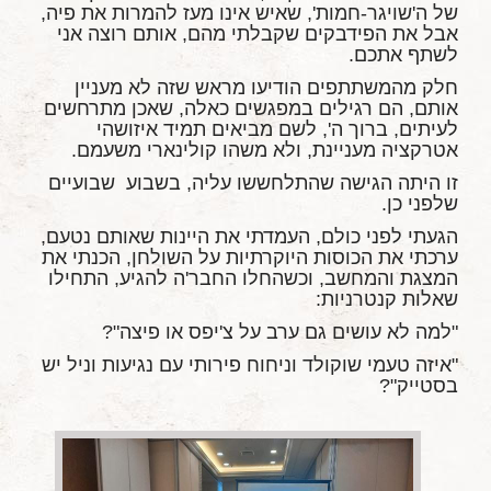
של ה'שויגר-חמות', שאיש אינו מעז להמרות את פיה,
אבל את הפידבקים שקבלתי מהם, אותם רוצה אני
לשתף אתכם.
חלק מהמשתתפים הודיעו מראש שזה לא מעניין
אותם, הם רגילים במפגשים כאלה, שאכן מתרחשים
לעיתים, ברוך ה', לשם מביאים תמיד איזושהי
אטרקציה מעניינת, ולא משהו קולינארי משעמם.
זו היתה הגישה שהתלחששו עליה, בשבוע שבועיים
שלפני כן.
הגעתי לפני כולם, העמדתי את היינות שאותם נטעם,
ערכתי את הכוסות היוקרתיות על השולחן, הכנתי את
המצגת והמחשב, וכשהחלו החבר'ה להגיע, התחילו
שאלות קנטרניות:
"למה לא עושים גם ערב על צ'יפס או פיצה"?
"איזה טעמי שוקולד וניחוח פירותי עם נגיעות וניל יש
בסטייק"?