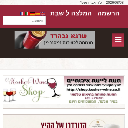
2026/08/08
כ"ה אב התשפ"ו
הרשמה
המלצה ל שַׁבָּת
חיפוש...
בית
חנות אונליין
אודות
שירותים
יקבים
מאמרים
טורים על יקבים
חבילות יין