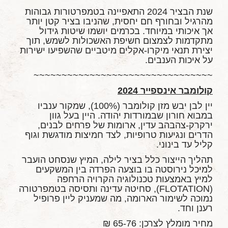
שנת הבציר 2024 התאפיינה בטמפרטורות גבוהות
מהרגיל ובחורף חם יחסית, שהניבו בציר קטן יותר
אך איכותי במיוחד. בכרמים יושמו שיטות גידול
מתקדמות לצמצום חשיפת האשכולות לשמש, תוך
יצירת תנאי מיקרו-אקלים מיטביים שהשפיעו ישירות
על איכות הענבים.
~~~~~~~~~~~~~~~~~~~~~~~~~~~~~~~~
קולומבר אינספייר 2024
יין לבן יבש מזן קולומבר (100%), שמקור ענביו
במבוא חורון שבמורדות יהודה. היין בעל גוון
ירקרק-צהבהב עדין, ארומות של פרחים לבנים,
הדרים ונגיעות טרופיות, לצד חמיצות מודגשת וגוף
קליל עד בינוני.
תהליך הייצור כלל בציר לילה, המיץ שנסחט הועבר
למיכל נירוסטה בו בוצעה הפרדה בין המשקעים
למיץ באמצעות טכנולוגיה הקרויה הרחפה
(FLOTATION), סחיטה עדינה ותסיסה בטמפרטורה
נמוכה לשימור הארומה, מה שמעניק ליין פרופיל
רענן וחד.
מחיר מומלץ לצרכן: 65-76 ₪