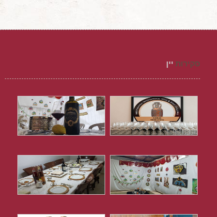
סקירות
יין