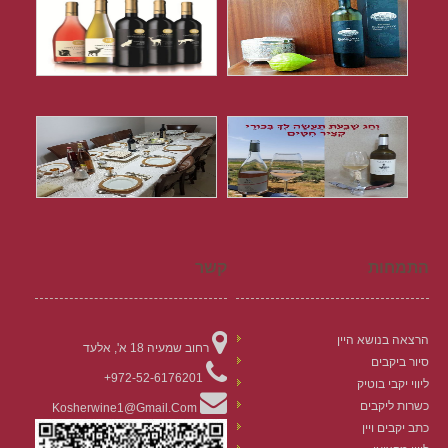
התמחות
קשר
הרצאה בנושא היין
רחוב שמעיה 18 א', אלעד
סיור ביקבים
972-52-6176201+
ליווי יקבי בוטיק
כשרות ליקבים
Kosherwine1@gmail.com
כתב יקבים ויין