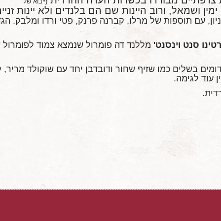
(ייבוא של
מין ושמאל, ורוב היינות שם הם בלנדים ולא יינות זניים
ן, עם תוספות של מרלו, קברנה פרנק, פטי ורדו ומלבק. הג
טינו סנט וינסנט'
מללנד דה פומרול שנמצא צמוד לפומרול שב
דומים בשלים כמו שזיף שחור ודובדבן יחד עם שוקולד מריר, קק
 עוד לגימה.