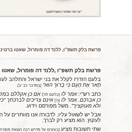
פרשת
בלק תשפ"ו, ללנד דה פומרול, שאטו ברטינו
פרשת בלק תשפ"ו ,ללנד דה פומרול, שאטו ב
בלעם הזדרז לקלל את בני ישראל והתלהב לעשות
תָאֹר אֶת הָעָם כִּי בָרוּךְ הוּא"
(במדבר כב יב).
כתב רש"י:
אמר לו
אם כן אקללם במקו
(בלעם לה')
כן אברכם. אמר לו
אינם צריכים לברכתך "כי
(ה')
ולא מעוקציך".
משל מפורסם וידוע.
אבל יש לשאול עליו. לדבורה אנו מוותרים על
לעקוץ. הוא מציע רק לברך.
שתי תשובות מציע
(בעיונים על מדרש רבה הוצאת מסורה)