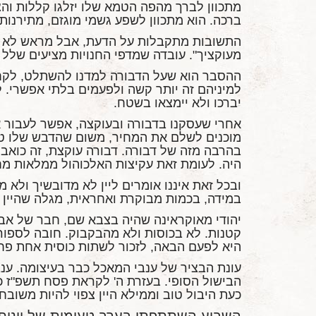
מתכוון לברך מהפה הטמא שלו יזלגו קללות והצ
ברכה. הוא מתכוון לשפע גשמי מוגזם, מתירנו
התשובות מתקבלות על הדעת, אבל מראש לא בר
מעוקציך". עובדה שמדפי החנויות מציעים שלל 
ההסבר הוא שעל הדבורה למדנו להשתלט, לקח
למיניהם זה יותר קשה ולפעמים בלתי אפשרי. ל
יברכו ולא יימצאו בשטח.
אחרי שעסקנו בדבורה ובעוקצה, אפשר לעבור אל ה
מוכנים לשלם את המחיר, משום שהדבש שלו טעי
בהרבה מזה של דבורה. דבורה עוקצת, זה כואב 
היה. לעומת זאת עקיצות האלכוהול ממלאות מח
ובכל זאת איננו אומרים ליין לא מדובשיך ולא מ
במידה, בכמות מבוקרת ואחראית, מגלה שהיין כ
יהודי מאוקראינה שהיה בצבא שם, חבר של אבי
קטנות. לא בכוסות ולא מהבקבוק. חובה לספור
היא לפעם הבאה, לזכור לשתות כוסית אחת פחות.
עונת הבציר של ענבי המאכל כבר בעיצומה. ענב
הבישול הסופי. בעזרת ה' לקראת פסח תשפ"ז כב
כעת היבול טוב וממילא היין צפוי להיות משובח.
השבוע השתתפתי בערב טעימות של יינות