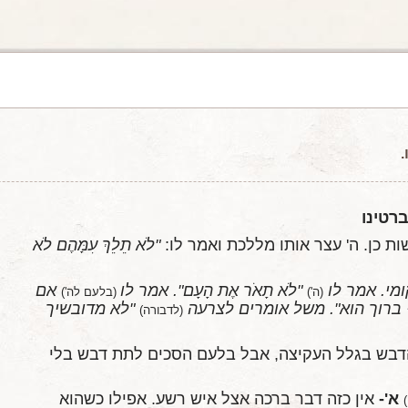
.
רטינו
 כן. ה' עצר אותו מללכת ואמר לו:
"לֹא תֵלֵךְ עִמָּהֶם לֹא
מי. אמר לו
"לֹא תָאֹר אֶת הָעָם". אמר לו
אם
(ה')
(בלעם לה')
 ברוך הוא". משל אומרים לצרעה
"לא מדובשיך
(לדבורה)
 הדבש בגלל העקיצה, אבל בלעם הסכים לתת דבש בלי
א'-
אין כזה דבר ברכה אצל איש רשע. אפילו כשהוא