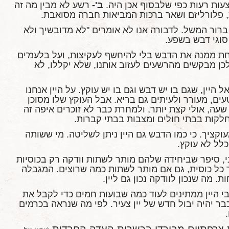
עות רעות כפי שלבסוף אכן היה.
ב'-
רשע לא מבין מה זה
ת, פלורליזם ושאר ברכות המביאות חברה מסואבת.
ור המשל. לדבורה אנו לא אומרים "לא מדובשיך ולא
סוגי דבש בשפע.
ת ממנה את הדבש בלי להיחשף לעקיצות, ועל בלעמ'ים
כן מבקשים מהרשעים לעזוב אותנו, שלא יקללו, לא
יין, שגם בו יש דבש וגם בו יש עוקץ. על היין אנחנו
ם, מעורר ולעיתים גם בריא. אבל העוקץ שלו מסוכן
שעה, אולי קצת יותר, ולמחרת כבר לא זוכרים איפה זה
לקות בבתי חולים ומצבות בבתי קברות.
עוקציך. כי כמו הדבש גם היין ניתן לשליטה. מי ששותה
לל לא עוקץ.
, סיפר שביחידה שלהם מותר לשתות וודקה רק בכוסיות
 כל כוסית, גם אם מותר לשתות כמה שרוצים. המגבלה
 מה שנכון לוודקה נכון גם ליין.
י היין ממתינים לעוד כמה שבועות חמים כדי לקבל את
ר יהיה יבול חדש של יין צעיר. לפי מה שנראה בכרמים
 צרפתיים מבורדו בכשרות העדה החרדית