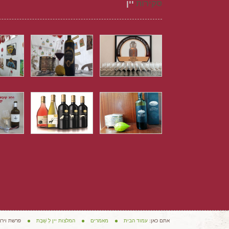
סקירות
יין
אתם כאן:
עמוד הבית
מאמרים
המלצות יין לְ שַׁבָּת
פרשת וירא