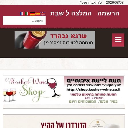
2026/08/08
כ"ה אב התשפ"ו
הרשמה
המלצה ל שַׁבָּת
חיפוש...
בית
חנות אונליין
אודות
שירותים
יקבים
מאמרים
טורים על יקבים
חבילות יין