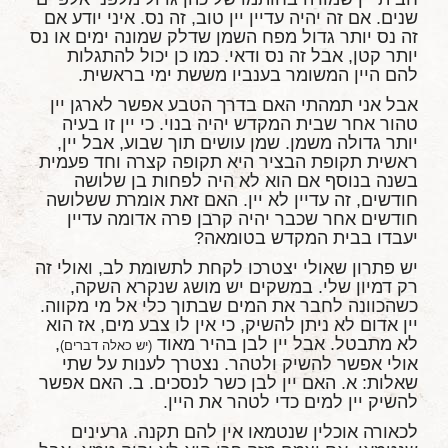
שנים. אם זה יהיה עדיין יין טוב, זה נס. איני יודע אם
זה נס יותר גדול מפח השמן שדלק שמונה ימים או נס
יותר קטן, אבל זה נס ודאי. כמו כן יכול להתגלות
להם היין המשומר בענביו מששת ימי בראשית.
אבל אני תמהתי האם בדרך הטבע אפשר לארגן יין
טהור אחר שבית המקדש יהיה בנוי. כי יין זו בעיה
יותר גדולה משמן. שמן עושים תוך שבוע, אבל יין,
ראשית תקופת הבציר היא תקופה קצרה וחד פעמית
בשנה בנוסף אם הוא לא היה לפחות בן שלושה
חודשים, זה עדיין לא יין. האם זאת אומרת ששלושה
חודשים אחר שכבר יהיה קרבן פרה אדומה עדיין
יעבדו בבית המקדש בטומאה?
יש פתרון שאולי יצטרכו לקחת לתשומת לב, ואולי זה
רק דמיון שלי. במשקים יש מושג שנקרא השקה,
כשהכוונה לחבר את המים שבתוך כלי אל מי מקווה.
יין אדום לא ניתן להשיק, כי אין לו צבע מים, אז הוא
לא מתבטל. אבל יין לבן בהיר מאוד
,
(יש כאלה דברים)
אולי אפשר להשיק ולטהר. נצטרך לענות על שתי
שאלות: א. האם יין לבן כשר לנסכים. ב. האם אפשר
להשיק יין למים כדי לטהר את היין.
לכאורה אוכלין שנטמאו אין להם תקנה. גרעינים