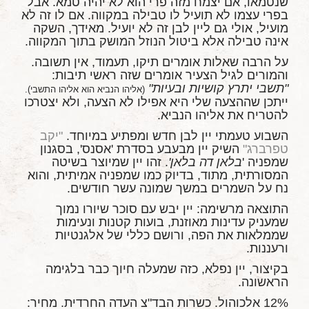
שנטמאו, אם יצמח מזה פרי הוא לא יהיה טמא. אבל
בפרי עצמו לא תועיל לו טבילה במקווה. אם לו זה לא
מועיל, אולי גם ליין לבן זה לא יועיל. מאידך, השקה
אינה טבילה אלא ביטול הנוזל המושק בתוך המקווה.
על הרבה שאלות אומרים תיקו, תעמוד, אין תשובה.
והמורים לגיל הצעיר אומרים שזה ראשי תיבות:
"תשבי יתרץ קושיות ובעיות"
(אליהו הנביא הוא אליהו התשבי).
ייתכן שההצעה שלי היא אפילו לא הצעה, ולא יצטרכו
להטריח את אליהו הנביא.
השבוע טעמתי יין לבן חדש ומפתיע במיוחד.
"יקב
טפרברג"
השיק יין מבעבע בסדרת 'אסנס', בסגנון
שמפניה '
בלאן דה בלאן'
. זהו יין שמיוצר בשיטה
המסורתית, מתוד, בדיוק כמו שמפניה אמיתית, והוא
נח על השמרים במשך שמונה עשר חודשים.
התוצאה מרשימה: יין יבש עם סוכר שיורו נמוך
שמעניק עדינות מאוזנת, בועות קטנות ונעימות
שממלאות את הפה, ורושם כללי של אלגנטיות
ורעננות.
בקיצור, יין נפלא, כזה שמעלה חיוך כבר בלגימה
הראשונה.
12% אלכוהול. כשרות הבד"צ העדה החרדית. מחיר: