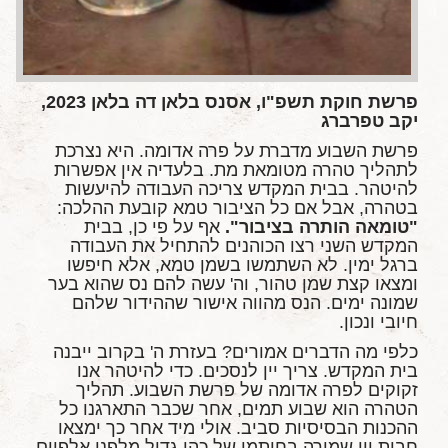
פרשת חוקת תשפ"ו, אסנס בלאן דה בלאן 2023,
יקב טפרברג
פרשת השבוע מדברת על פרה אדומה. היא נצרכת
לתהליך טהרה מטומאת מת. בלעדיה אין אפשרות
להיטהר. בבית המקדש צריכה העבודה להיעשות
בטהרה, אבל אם כל הציבור טמא קובעת ההלכה:
"טומאה הותרה בציבור".
אף על פי כן, בבית
המקדש השני רצו הכוהנים להתחיל את העבודה
ברגל ימין. לא השתמשו בשמן טמא, אלא חיפשו
ומצאו קצת שמן טהור, וה' עשה להם נס שהוא בער
שמונה ימים. הנס מהווה אישור שההידור שלהם
חיובי ונכון.
כלפי מה הדברים אמורים? בעזרת ה' בקרוב ייבנה
בית המקדש. צריך יין לנסכים. כדי להיטהר אנו
זקוקים לפרה אדומה של פרשת השבוע. תהליך
הטהרה הוא שבוע תמים, אחר שכבר התארגנו כל
ההכנות הבסיסיות סביב. אולי מיד אחר כך ימצאו
חבית יין שמורה בחותמו של כהן גדול מלפני אלפיים