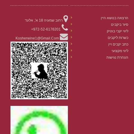
הרצאה בנושא היין
רחוב שמעיה 18 א', אלעד
סיור ביקבים
972-52-6176201+
ליווי יקבי בוטיק
כשרות ליקבים
Kosherwine1@gmail.com
כתב יקבים ויין
ליווי מקצועי
הצהרת נגישות