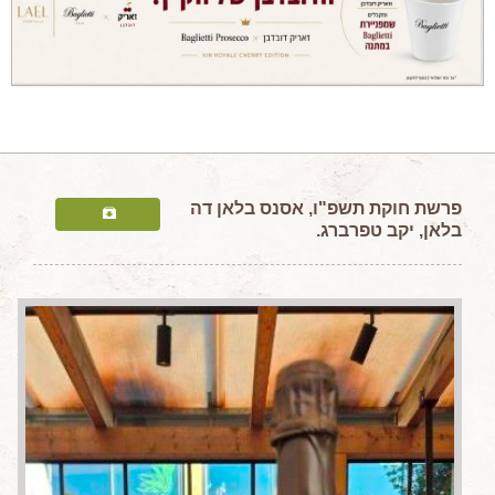
מאמרים מקצועיים
מאמרים הלכתיים
כתבות מעיתונים
סיפורים על יין
המלצות יין לְ שַׁבָּת
חדשות ועדכונים
פרשת
חוקת תשפ"ו, אסנס בלאן דה
בלאן, יקב טפרברג.
צור קשר