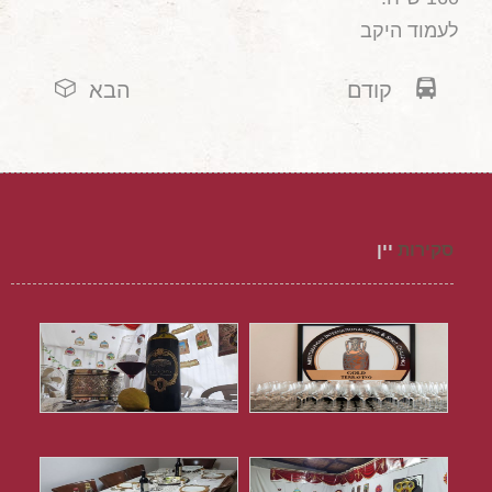
לעמוד היקב
קודם
הבא
סקירות
יין