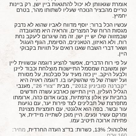
אומרת שגאוותן לא יכול להתגאות ביין ישן, רק ביינות
טריים מהבציר הנוכחי שעליו לשתותו מהר, בטרם
יחמיץ.
עכשיו הכל ברור: יוסף מדווח לאביו שהוא לא נדבק
מגסות הרוח של המצרים, והראיה היא מהעובדה
שבמזווה שלו יש יין ישן. זה מה שיגרום ליעקב נחת
רוח, ולא האיזון, הטאנינים, הסיומת, הגוף העגול
ושאר דברי השבח שאנו רואים על תוויות בקבוקי
היין.
על פי רוח הדברים, אפשר להציע דוגמה עכשווית ליין
ישן ומשובח שמסמל התיישנות מוצלחת וכבוד ליינן
ולבעל היקב. יין כזה מעיד על סבלנות, על מסורת
ועל יושרה של מי שהשקיעו בו. דוגמה ראויה היא
"קברנה סוביניון 2012"
, מבית
"צורי 26"
, מענבי
הגליל העליון. היין התיישן כארבע עשרה חודשים
בחביות עץ אלון צרפתיות, צבעו אדום כהה, ארומתו
מתפרצת של תבלינים לצד פירות יער, עם נגיעות
עור ובשר. בפה הוא אלגנטי, עם חומציות מצוינת
ומרקם עשיר ונעים. היין מוכן לשתייה מיידית, אך
פתיחה ארוכה תיטיב עמו.
אלכוהול: 13%, כשרות: בד"צ העדה החרדית,
מחיר:
160 ש"ח.