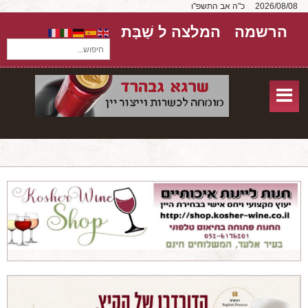
2026/08/08
כ"ה אב התשפ"ו
הרשמה
המלצה ל שַׁבָּת
חיפוש...
בית
חנות אונליין
אודות
שירותים
יקבים
מאמרים
טורים על יקבים
חבילות יין