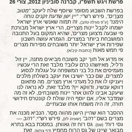
פרשת ויגש תשפ"ו, קברנה סוביניון 2012, צורי 26
בפרשת השבוע מסופר שיוסף שלח ליעקב
"מִטּוּב
מִצְרָיִם"
, פירש רש"י:
"יין ישן שדעת זקנים נוחה
הימנו"
. זה תמוה שאנשי ארץ ישראל
(ע"פ מגילה טז/ב)
ישמחו לקבל יינות מִצְרִיִּים, הרי ארץ ישראל מבורכת
פי שבעה מ'צוען מצרים', שהיא המקום בעל התנובה
המושבחת ביותר במצרים. הגמרא עושה חשבון
שפירות ארץ ישראל יותר משובחים מפירות מצרים
פי חמש מאות
(כתובות קיב/א).
אז מדוע אל תוך יקב משובח מביאים מתנה, יין זול
ודליל, מאיזשהו כרם עלוב? מלבד זאת הרי עכשיו
מעמיסים את כל בני המשפחה על עגלות לנסוע
למצרים, שם כבר יושיבו את יעקב בשולחן מלכים
ויעניקו לו את כל מעדני ארץ מצרים. מה פתאום
דווקא עכשיו, ודווקא יין? מלבד זאת, לא נראה לנו
שיעקב אבינו להוט אחר יינות משובחים, לא זה מה
שמדבר אליו. אם יוסף היה שולח לו קונטרס חידושי
תורה, זה היה משמח אותו שבעתיים.
ההסבר הוא שהיין הישן מהווה מֶסֶר. הנביא מכנה את
מצרים בשם
"רהב"
, פירש רש"י:
"רהב —
(ישעיהו ל/ז)
גסי רוח"
גס רוח זה גאוותן. במסכת בבא בתרא
(שם).
מבואר שיינו של גס הרוח מחמיץ
זאת
(דף צח/א).