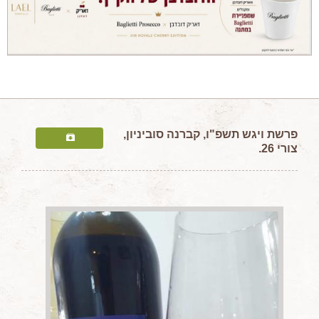
מאמרים מקצועיים
מאמרים הלכתיים
כתבות מעיתונים
סיפורים על יין
המלצות יין לְ שַׁבָּת
חדשות ועדכונים
פרשת
ויגש תשפ"ו, קברנה סוביניון,
צורי 26.
צור קשר