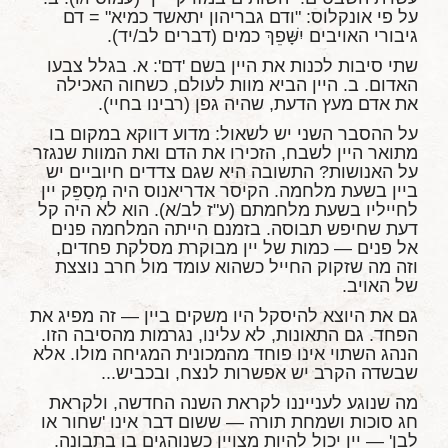
על פי אונקלוס: "ודם גבריהון יתאשד כמיא" = דם
גיבורי האויבים יִשָּׁפֵךְ כמים (דברים לב/יד).
שתי סיבות לכנות את היין בשם 'דם': א. בגלל צבעו
האדום. ב. היין הביא מוות לעולם, כשחוה האכילה
את אדם מעץ הדעת, שהיה גפן (רבינו בחיי).
על ההסבר השני יש לשאול: מדוע דווקא במקום בו
מתואר היין לשבח, הזכירו את הדם ואת המוות שנגזר
על האנושות? התשובה היא שגם צדדים חיוביים יש
ביין בשעת מלחמה. הקיסר אדריאנוס היה מְסַפֵּק יין
לחייליו בשעת מלחמתם (ע"ז לב/א). הוא לא היה קל
דעת שחיפש תבוסה. בזמנם הייתה המלחמה פנים
אל פנים — כמות של יין מבוקרת מסלקת פחדים,
וזה מה שזקוק החייל כשהוא עומד מול חרב נוצצת
של האויב.
גם את היוצא להיסקל היו משקים ביין — זה מפיג את
הפחד. גם התאונות, לא עלינו, נגרמות מהסיבה הזו.
הנהג השתוי אינו פוחד מהמכונית המגיחה מולו. אלא
שבשדה הקרב יש אפשרות לנצח, ובכביש...
מה שנוגע לענייננו לקראת השנה החדשה, ולקראת
חג סוכות ושמחת תורה — ששום דבר אינו 'שחור או
לבן' — יין יכול להיות מצויין כשנוהגים בו בתבונה.