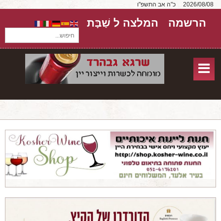
2026/08/08
כ"ה אב התשפ"ו
הרשמה
המלצה ל שַׁבָּת
חיפוש...
בית
חנות אונליין
אודות
שירותים
יקבים
מאמרים
טורים על יקבים
חבילות יין