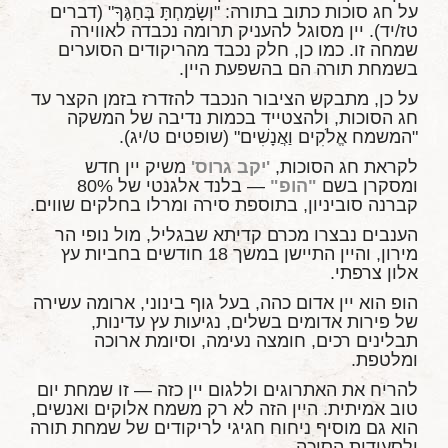
על חג סוכות כתוב בתורה: "וְשָׂמַחְתָּ בְּחַגֶּךָ" (דברים
טז/יד). יין מסוגל להעניק תרומה נכבדה לאווירה
שמחה זו. כמו כן, חלק נכבד מהריקודים הסוערים
בשמחת תורה הם בהשפעת היין.
על כן, מתבקש הציבור הנכבד להזדרז בזמן הקצר עד
חג הסוכות, ולהצטייד בכמות נדיבה של המשקה
"המשמח אֱלֹקִים וַאֲנָשִׁים" (שופטים ט/יג).
לקראת חג הסוכות,
'יקב גרוס'
משיק יין חדש
ומסקרן בשם
"הופ"
— בלנד אלגנטי של 80%
קברנה סוביניון, בתוספת סירה ומרלו בחלקים שווים.
הענבים נבצרו מכרם קדיתא שבגליל, מול נופי הר
מירון, והיין התיישן במשך 18 חודשים בחביות עץ
אלון צרפתי.
הופ הוא יין אדום כהה, בעל גוף בינוני, ארומה עשירה
של פירות אדומים בשלים, נגיעות עץ עדינות,
תבלינים רכים, חומצה נעימה, וסיומת ארוכה
ומלטפת.
להריח את האתרוגים וללגום יין כזה — זו שמחת יום
טוב אמיתית. היין הזה לא רק משמח אלוקים ואנשים,
הוא גם מוסיף ניחוח חגיגי לריקודים של שמחת תורה
ולסעודות הסוכה.