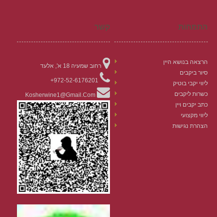
התמחות
קשר
הרצאה בנושא היין
רחוב שמעיה 18 א', אלעד
סיור ביקבים
972-52-6176201+
ליווי יקבי בוטיק
כשרות ליקבים
Kosherwine1@gmail.com
כתב יקבים ויין
ליווי מקצועי
הצהרת נגישות