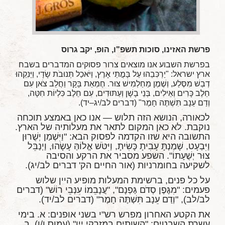
פרשת האזינו, סוכות תשפ"ו, הופ, יקב גרוס
בפרשת השבוע אנו מוצאים צרור פסוקים המדברים בשבח
ארץ ישראל: "יַרְכִּבֵהוּ עַל בָּמֳתֵי אָרֶץ, וַיֹּאכַל תְּנוּבֹת שָׂדָי, וַיֵּנִקֵהוּ
דְבַשׁ מִסֶּלַע, וְשֶׁמֶן מֵחַלְמִישׁ צוּר. חֶמְאַת בָּקָר וַחֲלֵב צֹאן עִם
חֵלֶב כָּרִים וְאֵילִים, בְּנֵי בָשָׁן וְעַתּוּדִים, עִם חֵלֶב כִּלְיוֹת חִטָּה,
וְדַם עֵנָב תִּשְׁתֶּה חָמֶר" (דברים לב/יג–יד).
לכאורה, הנושא הזה תלוש — אנו כאן באמצע תוכחה
נוקבת. לא כאן המקום לתאר את מעלותיה של הארץ.
התשובה היא שזו הקדמה לפסוק הבא: "וַיִּשְׁמַן יְשֻׁרוּן
וַיִּבְעָט, שָׁמַנְתָּ עָבִיתָ כָּשִׂיתָ, וַיִּטֹּשׁ אֱלוֹהַּ עָשָׂהוּ, וַיְנַבֵּל
צוּר יְשֻׁעָתוֹ". השפע מסביר את הרקע והסיבה
לשקיעה בחומרניות (אור החיים הק' דברים לב/יג).
על כל פנים, ברשימת המעלות מופיע היין שלוש
פעמים: "מִגֶּפֶן סְדֹם גַּפְנָם", "עֲנָבֵמוֹ עִנְּבֵי רוֹשׁ" (דברים
לב/לב), "וְדַם עֵנָב תִּשְׁתֶּה חָמֶר" (דברים לב/יד).
את הקטע האחרון מפרש רש"י בשני אופנים: א. בימי
עשרת השבטים: "השותים במזרקי יין" (עמוס ו/ו). ב.