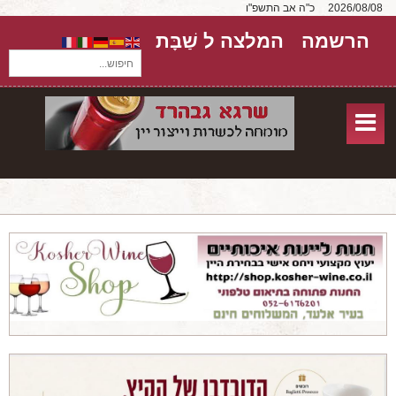
2026/08/08
כ"ה אב התשפ"ו
הרשמה
המלצה ל שַׁבָּת
חיפוש...
בית
חנות אונליין
אודות
שירותים
יקבים
מאמרים
טורים על יקבים
חבילות יין