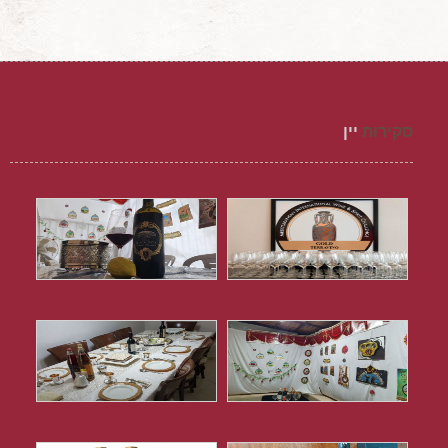
סקירות
יין