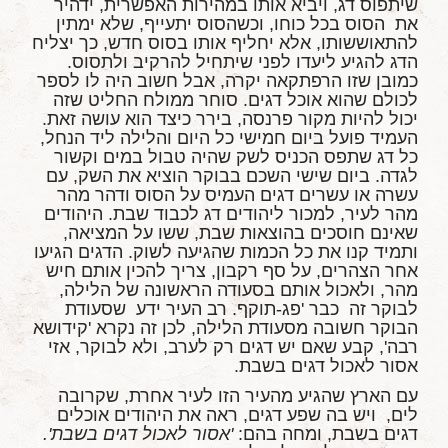
שיתפוס דג, ויביא אותו במהירות האפשרית, ידהיר
את הסוס בכל כוחו, וכשהסוס יתעייף, שלא ימתין
להתאוששותו, אלא יחליף אותו בסוס חדש, כך יצליח
הדג להגיע ליעדו לפני שיתחיל להרקיב ולתסוס.
כמובן שזו הרפתקאה יקרה, אבל חשוב היה לו לספר
לכולם שהוא אוכל דגים. סוחר ממולח החליט שזה
יכול להיות מקור פרנסה, בירר כיצד הוא עושה זאת.
העמיד פועל ביום חמישי כל היום והלילה ליד הנחל,
כל דג שתפס הכניס לשק שהיה טבול במים וקשור
לגדה. ביום שישי השכם בבוקר הוציא את השק, עם
עשרה או עשרים דגים העמיס על הסוס ודהר מהר
מהר לעיר, למכור ליהודים דג לכבוד שבת. היהודים
שאינם חוסכים בהוצאות שבת, ששו על המציאה,
ותמיד קנו את כל הכמות שהגיעה לשוק. הדגים הגיעו
אחר הצהרים, על סף רקבון, צריך להכין אותם חיש
מהר, ולאכול אותם בסעודה הראשונה של הלילה,
לבוקר זה כבר 'פג-תוקף. רב העיר ידע שסעודת
הבוקר חשובה מסעודת הלילה, לכן זה נקרא 'קידושא
רבה', קבע שאם יש דגים רק לערב, ולא לבוקר, אזי
אסור לאכול דגים בשבת.
עם הארץ שהגיע מהעיר הזו לעיר אחרת, שקרובה
לים, ויש בה שפע דגים, ראה את היהודים אוכלים
דגים בשבת, ומחה בהם:
'אסור לאכול דגים בשבת'.