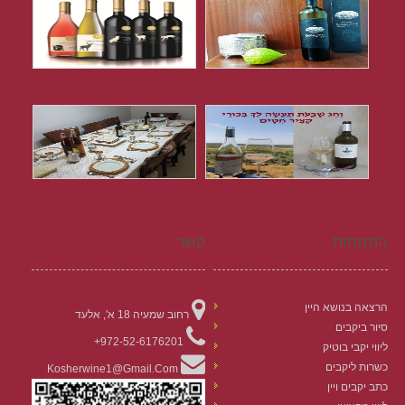
התמחות
קשר
הרצאה בנושא היין
רחוב שמעיה 18 א', אלעד
סיור ביקבים
972-52-6176201+
ליווי יקבי בוטיק
כשרות ליקבים
Kosherwine1@gmail.com
כתב יקבים ויין