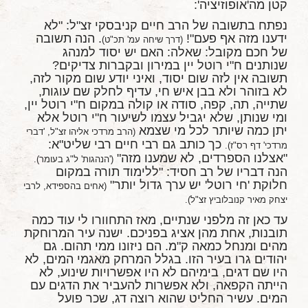
קטן מה'אופוזיציה':
נפתח בתשובה של הרב חיים קניבסקי זצ"ל: "לא
ידענו מזה אף פעם"!
. הנה תשובה
(דרך שיחה עמ' תכ"ט)
של חכם מקובל: שאלה: האם יש יסוד למנהג
שנותנים ח"י רוטל יין במירון ובקברות צדיקים?
תשובה אין לזה שום יסוד, ואיני יודע שום מקור לזה,
לא בזוהר ולא בבן איש חי, עדיף לחלק שם עוגות,
שתייה, תה, קפה, סודה או קולה במקום ח"י רוטל יין,
ומי שנותן, שלא יגביל עצמו לשיעור ח"י רוטל אלא
יתן כמה שיותר לכל מי שצמא
(הרב מרדכי אליהו זצ"ל, 'דברי
כך כותב גם רבי חיים רבי שליט"א:
מרדכי' דף רס"ז).
"אצלנו הספרדים, לא שמענו מזה"
('הנהגות' ל"ג בעומר).
הנה דבריו של רב חסיד: "ללימוד תורה במקום
חלוקת 'חי רוטל' יש ערך גדול יותר"
(אחים בהספידא, לרבי
יצחק מאיר קנובלוביץ זצ"ל).
עד כאן זה מלפני שנתיים, מאז התחוורו לי עוד כמה
תובנות, אחת מהן אציג בפניכם. ישנה עיר המרוחקת
מהים ומנחל כמאה ק"מ. הם ניזונו ממי תהום. גם
יהודים גרו בעיר הזו. בגלל המרחק מאגמי המים, לא
היו שם דגים, בימיהם לא היו אפשרויות שינוע, לא
הייתה הקפאה, ולא אפשרות להעביר את הדגים עם
המים. עשיר החליט שהוא רוצה דג, שכר פועל