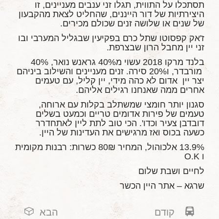
תסתכלו על התווית, תגלו זני ענבים מעניינים, זו
היצירתיות של דור הייננים, שהחליט לצאת מהקבעון
של שנים או שלושה זנים שכולם מכירים.
ז'אק קפסוטו שתל כרם בפקיעין שבגליל המערבי ובו
זני יין מחבל הרון שבצרפת.
בלנד מרקו 2018 עשוי מ40% גראנש נואר, 40%
מורבדר, ו20% סירה. זנים מעניינים והשילוב ביניהם
יצר יין אדום לא כהה מידי, יין קליל, עם טעמים
אחרים ממה שאנחנו רגילים אליהם.
סגנון יותר חומצי שמשתלב בקלות עם ארוחה,
טעמים של פירות אדומים טריים וכמעט בשלים
דובדבן צעיר וכדו'. הכי טוב לתת ליין לאתחדרר
כשעה בכוס ואז מרגישים את העדינות של היין.
13.9% אלכוהול, המחיר 80₪ כשרות: רבנות מקומית
ו O.K
לחיים ושבת שלום
שרגא – אתר היין הכשר
קודם
הבא