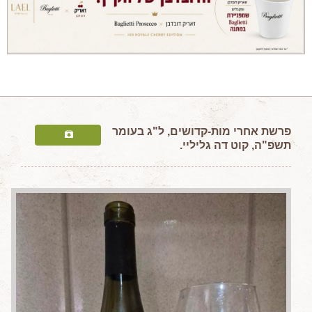
מאמרים מקצועיים
מאמרים הלכתיים
כתבות מעיתונים
סיפורים על יין
המלצות יין לְ שַׁבָּת
חדשות ועדכונים
פרשת
אחרי מות-קדושים, ל"ג בעומר
תשפ"ה, קוט דה גליליי.
צור קשר