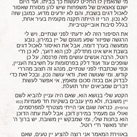
מי שהאמין לו החליט לעשות כך בביתו, ועד היום
ישנם צאצאים של משפחות שיש להן מסורת שאסור
לאכול דגים בשבת, והם לא יודעים מדוע. כמובן שזה
לא נכון. הרי זו הייתה תקנה מקומית בעיר אחת,
בגלל סיבות אובייקטיביות.
את הסיפור הזה לא ידעתי לפני שנתיים, ויש לי
הרגשה שפיזור שפע מוגזם של יין במירון, נובע
ממעשה בערך דומה, אבל את האיסור לאכול דגים
בשבת איש אינו מתדלק, לכן הוא דועך, לא כן ח"י
רוטל, הרבה אנשים עושים מזה פרנסה, על כן
שופכים עוד ועוד דלק בפרסומות על חשיבות העניין,
וכפי שכתבתי לפני שנתיים, מנהג זה חצוב מהררי
קודש, ומי שעושה זאת, ודאי עושה נכון, ובכל זאת כדי
לבדוק אם בכזה סכום ומאמץ, אי אפשר לעשות
דברים שמביאים יותר תועלת.
הקטע שלי בנושא הוא, שאם היה עניין להביא לשם
יין משובח, ולא מיץ ענבים בשקיות חד פעמיות
(כמו
כנראה שגם אני הייתי מצטרף למפרסמים,
טרופית),
ואולי גם מעמיד במירון דוכן, אבל לעת עתה הדוכן
הוא בחנות שלי, ומי שמבקש יין משובח, יש ברוך ה'
יותר מאשר ח"י רוטל.
באווירת המאמר אני רוצה להציע יין טעים, שאם