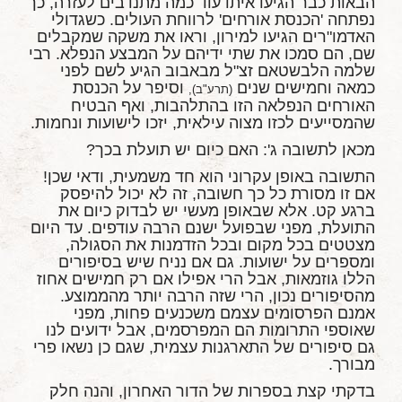
הבאות כבר הגיעו איתו עוד כמה מתנדבים לעזרה, כך
נפתחה 'הכנסת אורחים' לרווחת העולים. כשגדולי
האדמו"רים הגיעו למירון, וראו את משקה שמקבלים
שם, הם סמכו את שתי ידיהם על המבצע הנפלא. רבי
שלמה הלבשטאם זצ"ל מבאבוב הגיע לשם לפני
כמאה וחמישים שנים
וסיפר על הכנסת
(תרע"ב),
האורחים הנפלאה הזו בהתלהבות, ואף הבטיח
שהמסייעים לכזו מצוה עילאית, יזכו לישועות ונחמות.
מכאן לתשובה ג': האם כיום יש תועלת בכך?
התשובה באופן עקרוני הוא חד משמעית, ודאי שכן!
אם זו מסורת כל כך חשובה, זה לא יכול להיפסק
ברגע קט. אלא שבאופן מעשי יש לבדוק כיום את
התועלת, מפני שבפועל ישנם הרבה עודפים. עד היום
מצטטים בכל מקום ובכל הזדמנות את הסגולה,
ומספרים על ישועות. גם אם נניח שיש בסיפורים
הללו גוזמאות, אבל הרי אפילו אם רק חמישים אחוז
מהסיפורים נכון, הרי שזה הרבה יותר מהממוצע.
אמנם הפרסומים עצמם משכנעים פחות, מפני
שאוספי התרומות הם המפרסמים, אבל ידועים לנו
גם סיפורים של התארגנות עצמית, שגם כן נשאו פרי
מבורך.
בדקתי קצת בספרות של הדור האחרון, והנה חלק