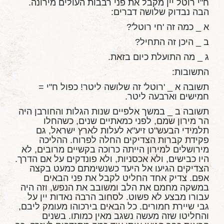
ח"י רוטל יין מקבל את פני רבבות העולים מירונה.
הבה נבדוק שלושה דברים:
א _ כמה זה 'חי רוטל'?
ב _ היכן זה התחיל?
ג _ מה התועלת כיום בזאת.
התשובות:
תשובה א _ 'רוטל' זה שלושה ליטר! כפול ח"י =
חמישים וארבעה ליטר.
תשובה ב _ במשך אלפיים שנות הגלות והחורבן היה
הר מירון שמם, לפני כמאתיים שנים, כשהחלו
תלמידי הבעש"ט זיע"א לעלות לארץ ישראל, גם
פקידת קברות הצדיקים החלה לפרוח. ההליכה
מירושלים למירון הייתה כרוכה בקשיים מרובים, לא
היו כבישים, ולא אכסניות, ולא פונדקים על אם הדרך.
הצדיקים הגיעו אל היעד כשנשימתם כמעט בקצה
אפם. צדיק אחד החליט לקבל את פני הבאים
במשקה מחמם את הלב ומשובב את הנפש, וזה היה
עבורו מבצע לא פשוט. לסחוב הרבה נאדות יין על
גבי שיירת חמורים. כל הבאים בירכוהו מעומק ליבם,
והחליטו שזה מעשה נשגב מאין כמותו. בשנים